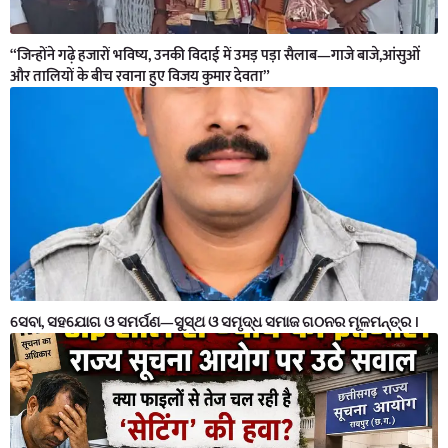
“जिन्होंने गढ़े हजारों भविष्य, उनकी विदाई में उमड़ पड़ा सैलाब—गाजे बाजे,आंसुओं
और तालियों के बीच रवाना हुए विजय कुमार देवता”
ସେବା, ସହଯୋଗ ଓ ସମର୍ପଣ—ସୁସ୍ଥ ଓ ସମୃଦ୍ଧ ସମାଜ ଗଠନର ମୂଳମନ୍ତ୍ର ।