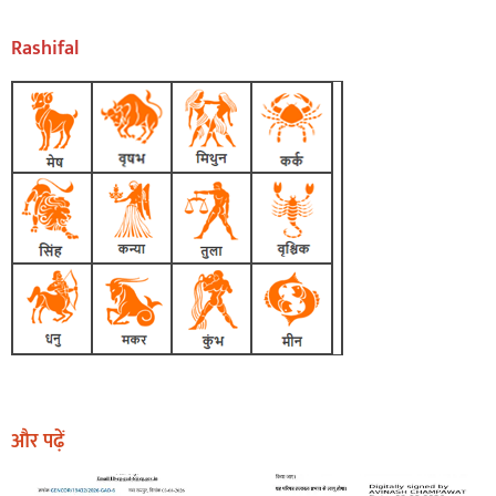
Rashifal
और पढ़ें