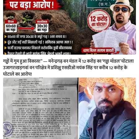
गड्ढों में गुम हुआ विकास!” — मनेन्द्रगढ़ वन मंडल में 12 करोड़ का ‘गड्ढा मॉडल’ घोटाला
उजागर!खड़गवां वन परिक्षेत्र में प्रशिक्षु एसडीओ मयंक सिंह पर करीब 12 करोड़ के
घोटाले का आरोप!