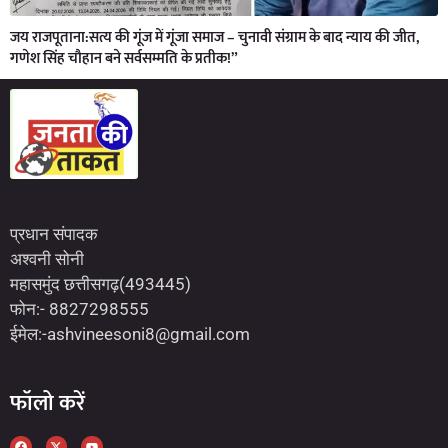
जय राजपूताना:सत्य की गूंज में गूंजा समाज – चुनावी संग्राम के बाद न्याय की जीत,
गणेश सिंह चौहान बने सर्वसम्मति के प्रतीक!”
Marketing Hack4U
7kNetwork
Earn Yatra
प्रधान संपादक
अश्वनी सोनी
महासमुंद छत्तीसगढ़(493445)
फोन:- 8827298555
ईमेल:-ashvineesoni8@gmail.com
फॉलो करें