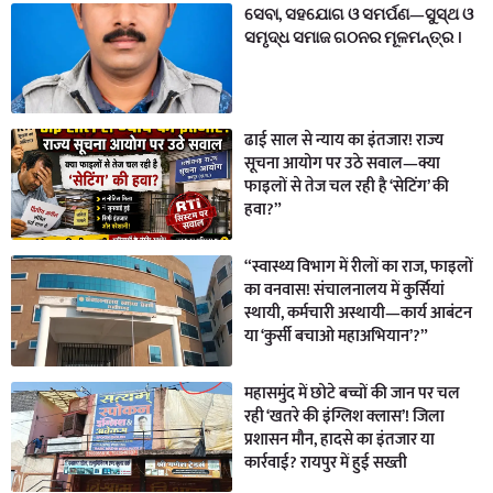
ସେବା, ସହଯୋଗ ଓ ସମର୍ପଣ—ସୁସ୍ଥ ଓ
ସମୃଦ୍ଧ ସମାଜ ଗଠନର ମୂଳମନ୍ତ୍ର ।
ढाई साल से न्याय का इंतजार! राज्य
सूचना आयोग पर उठे सवाल—क्या
फाइलों से तेज चल रही है ‘सेटिंग’ की
हवा?”
“स्वास्थ्य विभाग में रीलों का राज, फाइलों
का वनवास! संचालनालय में कुर्सियां
स्थायी, कर्मचारी अस्थायी—कार्य आबंटन
या ‘कुर्सी बचाओ महाअभियान’?”
महासमुंद में छोटे बच्चों की जान पर चल
रही ‘खतरे की इंग्लिश क्लास’! जिला
प्रशासन मौन, हादसे का इंतजार या
कार्रवाई? रायपुर में हुई सख्ती