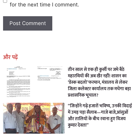
for the next time I comment.
Earn Yatra
Marketing Hack4U
Marketing Hack4U
Earn Yatra
7k Network
Ask Daman
और पढ़ें
तीन साल से एक ही कुर्सी पर जमे बैठे
महारथियों की अब खैर नहीं! शासन का
‘डेस्क बदलो’ फरमान, मंत्रालय से लेकर
जिला कलेक्टर कार्यालय तक मचेगा बड़ा
प्रशासनिक भूचाल?
“जिन्होंने गढ़े हजारों भविष्य, उनकी विदाई
में उमड़ पड़ा सैलाब—गाजे बाजे,आंसुओं
और तालियों के बीच रवाना हुए विजय
कुमार देवता”