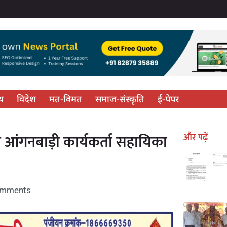
्थ
विदेश
मत-विमत
समाज-संस्कृति
ई-पेपर
 आंगनबाड़ी कार्यकर्ता सहायिका
और पढ़ें
omments