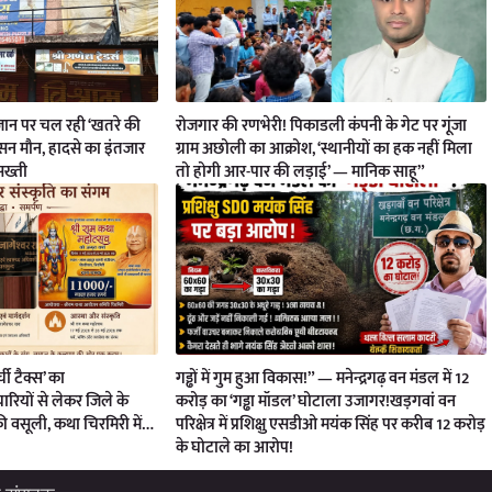
ी जान पर चल रही ‘खतरे की
रोजगार की रणभेरी! पिकाडली कंपनी के गेट पर गूंजा
ासन मौन, हादसे का इंतजार
ग्राम अछोली का आक्रोश, ‘स्थानीयों का हक नहीं मिला
 सख्ती
तो होगी आर-पार की लड़ाई’ — मानिक साहू”
्ची टैक्स’ का
गड्ढों में गुम हुआ विकास!” — मनेन्द्रगढ़ वन मंडल में 12
रियों से लेकर जिले के
करोड़ का ‘गड्ढा मॉडल’ घोटाला उजागर!खड़गवां वन
की वसूली, कथा चिरमिरी में…
परिक्षेत्र में प्रशिक्षु एसडीओ मयंक सिंह पर करीब 12 करोड़
के घोटाले का आरोप!