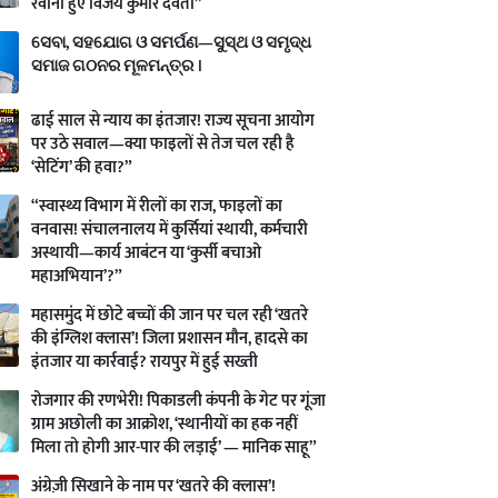
रवाना हुए विजय कुमार देवता”
ସେବା, ସହଯୋଗ ଓ ସମର୍ପଣ—ସୁସ୍ଥ ଓ ସମୃଦ୍ଧ
ସମାଜ ଗଠନର ମୂଳମନ୍ତ୍ର ।
ढाई साल से न्याय का इंतजार! राज्य सूचना आयोग
पर उठे सवाल—क्या फाइलों से तेज चल रही है
‘सेटिंग’ की हवा?”
“स्वास्थ्य विभाग में रीलों का राज, फाइलों का
वनवास! संचालनालय में कुर्सियां स्थायी, कर्मचारी
अस्थायी—कार्य आबंटन या ‘कुर्सी बचाओ
महाअभियान’?”
महासमुंद में छोटे बच्चों की जान पर चल रही ‘खतरे
की इंग्लिश क्लास’! जिला प्रशासन मौन, हादसे का
इंतजार या कार्रवाई? रायपुर में हुई सख्ती
रोजगार की रणभेरी! पिकाडली कंपनी के गेट पर गूंजा
ग्राम अछोली का आक्रोश, ‘स्थानीयों का हक नहीं
मिला तो होगी आर-पार की लड़ाई’ — मानिक साहू”
अंग्रेज़ी सिखाने के नाम पर ‘खतरे की क्लास’!