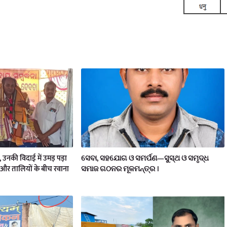
य, उनकी विदाई में उमड़ पड़ा
ସେବା, ସହଯୋଗ ଓ ସମର୍ପଣ—ସୁସ୍ଥ ଓ ସମୃଦ୍ଧ
और तालियों के बीच रवाना
ସମାଜ ଗଠନର ମୂଳମନ୍ତ୍ର ।