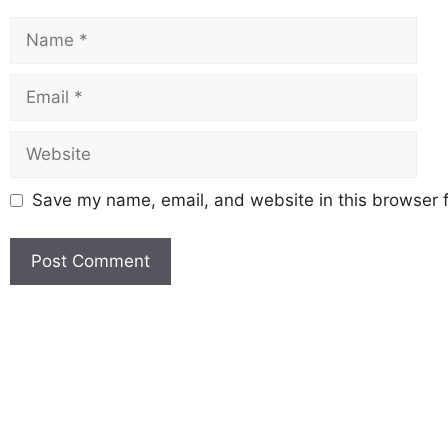
Save my name, email, and website in this browser f
Earn Yatra
Marketing Hack4U
Marketing Hack4U
Earn Yatra
7k Network
Ask Daman