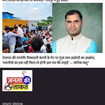
मौन, हादसे का इंतजार या कार्रवाई? रायपुर में हुई सख्ती
रोजगार की रणभेरी! पिकाडली कंपनी के गेट पर गूंजा ग्राम अछोली का आक्रोश,
‘स्थानीयों का हक नहीं मिला तो होगी आर-पार की लड़ाई’ — मानिक साहू”
Marketing Hack4U
7kNetwork
Earn Yatra
प्रधान संपादक