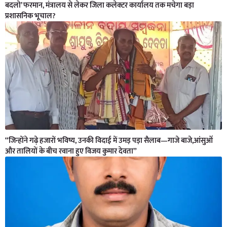
बदलो’ फरमान, मंत्रालय से लेकर जिला कलेक्टर कार्यालय तक मचेगा बड़ा
प्रशासनिक भूचाल?
“जिन्होंने गढ़े हजारों भविष्य, उनकी विदाई में उमड़ पड़ा सैलाब—गाजे बाजे,आंसुओं
और तालियों के बीच रवाना हुए विजय कुमार देवता”