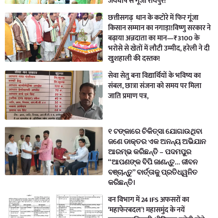
जयघोष से गूंजा रायपुर!
छत्तीसगढ़ धान के कटोरे में फिर गूंजा
किसान सम्मान का नगाड़ा!विष्णु सरकार ने
बढ़ाया अन्नदाता का मान—₹3100 के
भरोसे से खेतों में लौटी उम्मीद, हरेली ने दी
खुशहाली की दस्तक!
सेवा सेतु बना विद्यार्थियों के भविष्य का
संबल, छात्रा संजना को समय पर मिला
जाति प्रमाण पत्र,
୧ ଟଙ୍କାରେ ଚିକିତ୍ସା ଯୋଗାଉଥିବା
ଜଣେ ଡାକ୍ତର ଏକ ଅନନ୍ୟ ଅଭିଯାନ
ଆରମ୍ଭ କରିଛନ୍ତି – ପଦମପୁର
“ଆପଣଙ୍କ ବିପି ଜାଣନ୍ତୁ… ଜୀବନ
ବଞ୍ଚାନ୍ତୁ” ବାର୍ତ୍ତାକୁ ପ୍ରତିଧ୍ୱନିତ
କରିଛନ୍ତି।
वन विभाग में 24 IFS अफसरों का
‘महाफेरबदल’! महासमुंद के नयें