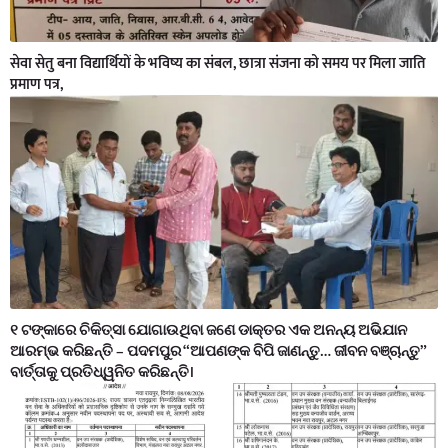
सेवा सेतु बना विद्यार्थियों के भविष्य का संबल, छात्रा संजना को समय पर मिला जाति
प्रमाण पत्र,
୧ ଟଙ୍କାରେ ଚିକିତ୍ସା ଯୋଗାଉଥିବା ଜଣେ ଡାକ୍ତର ଏକ ଅନନ୍ୟ ଅଭିଯାନ
ଆରମ୍ଭ କରିଛନ୍ତି – ପଦମପୁର “ଆପଣଙ୍କ ବିପି ଜାଣନ୍ତୁ… ଜୀବନ ବଞ୍ଚାନ୍ତୁ”
ବାର୍ତ୍ତାକୁ ପ୍ରତିଧ୍ୱନିତ କରିଛନ୍ତି।