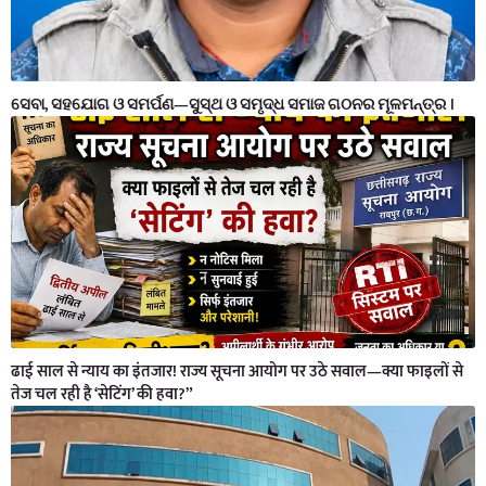
ସେବା, ସହଯୋଗ ଓ ସମର୍ପଣ—ସୁସ୍ଥ ଓ ସମୃଦ୍ଧ ସମାଜ ଗଠନର ମୂଳମନ୍ତ୍ର ।
ढाई साल से न्याय का इंतजार! राज्य सूचना आयोग पर उठे सवाल—क्या फाइलों से
तेज चल रही है ‘सेटिंग’ की हवा?”