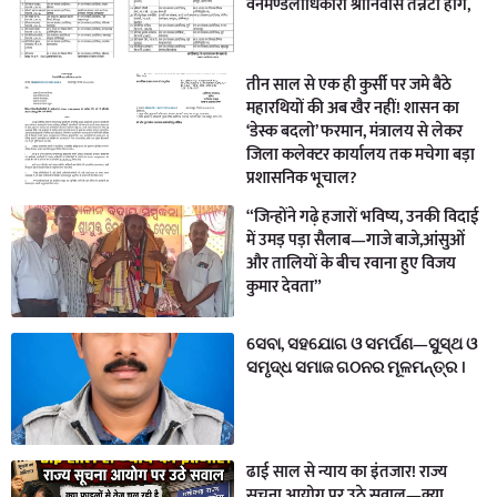
वनमण्डलाधिकारी श्रीनिवास तन्नेटी होगे,
तीन साल से एक ही कुर्सी पर जमे बैठे
महारथियों की अब खैर नहीं! शासन का
‘डेस्क बदलो’ फरमान, मंत्रालय से लेकर
जिला कलेक्टर कार्यालय तक मचेगा बड़ा
प्रशासनिक भूचाल?
“जिन्होंने गढ़े हजारों भविष्य, उनकी विदाई
में उमड़ पड़ा सैलाब—गाजे बाजे,आंसुओं
और तालियों के बीच रवाना हुए विजय
कुमार देवता”
ସେବା, ସହଯୋଗ ଓ ସମର୍ପଣ—ସୁସ୍ଥ ଓ
ସମୃଦ୍ଧ ସମାଜ ଗଠନର ମୂଳମନ୍ତ୍ର ।
ढाई साल से न्याय का इंतजार! राज्य
सूचना आयोग पर उठे सवाल—क्या