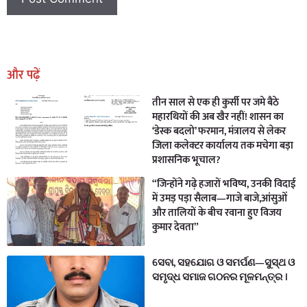
Earn Yatra
Marketing Hack4U
Marketing Hack4U
Earn Yatra
7k Network
Ask Daman
और पढ़ें
तीन साल से एक ही कुर्सी पर जमे बैठे
महारथियों की अब खैर नहीं! शासन का
‘डेस्क बदलो’ फरमान, मंत्रालय से लेकर
जिला कलेक्टर कार्यालय तक मचेगा बड़ा
प्रशासनिक भूचाल?
“जिन्होंने गढ़े हजारों भविष्य, उनकी विदाई
में उमड़ पड़ा सैलाब—गाजे बाजे,आंसुओं
और तालियों के बीच रवाना हुए विजय
कुमार देवता”
ସେବା, ସହଯୋଗ ଓ ସମର୍ପଣ—ସୁସ୍ଥ ଓ
ସମୃଦ୍ଧ ସମାଜ ଗଠନର ମୂଳମନ୍ତ୍ର ।