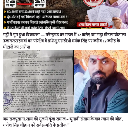
गड्ढों में गुम हुआ विकास!” — मनेन्द्रगढ़ वन मंडल में 12 करोड़ का ‘गड्ढा मॉडल’ घोटाला
उजागर!खड़गवां वन परिक्षेत्र में प्रशिक्षु एसडीओ मयंक सिंह पर करीब 12 करोड़ के
घोटाले का आरोप!
जय राजपूताना:सत्य की गूंज में गूंजा समाज – चुनावी संग्राम के बाद न्याय की जीत,
गणेश सिंह चौहान बने सर्वसम्मति के प्रतीक!”