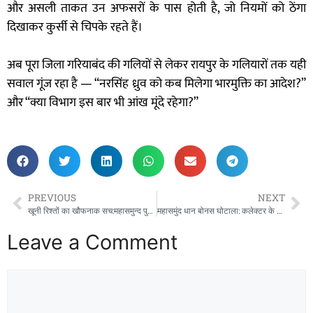
और असली ताकत उन अफसरों के पास होती है, जो नियमों को ठेंगा
दिखाकर कुर्सी से चिपके रहते हैं।
अब पूरा जिला गरियाबंद की गलियों से लेकर रायपुर के गलियारों तक यही
सवाल गूंज रहा है — “नरसिंह ध्रुव को कब मिलेगा भारमुक्ति का आदेश?”
और “क्या विभाग इस बार भी आंख मूंदे रहेगा?”
PREVIOUS
NEXT
खूनी रिश्तों का खौफनाक सच:महासमुन्द पुलिस ने ग्राम बेमचा में हुई सनसनीखेज हत्या का किया पर्दाफाश – प्रेमिका और बेटे ने मिलकर की बेरहमी से हत्या, खौफनाक राज़ से उठा पर्दा!
महासमुंद धान बोनस घोटाला: कलेक्टर के आदेश की उड़ रही धज्जियाँ – 22 लाख की सरकारी राशि का गबन, जांच ठंडे बस्ते में!
Leave a Comment