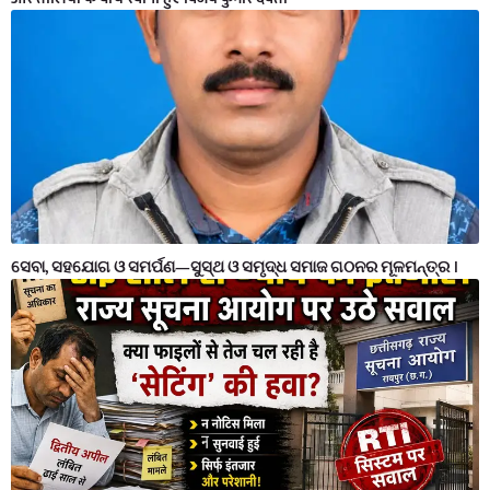
ସେବା, ସହଯୋଗ ଓ ସମର୍ପଣ—ସୁସ୍ଥ ଓ ସମୃଦ୍ଧ ସମାଜ ଗଠନର ମୂଳମନ୍ତ୍ର ।