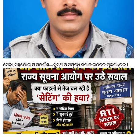
ସେବା, ସହଯୋଗ ଓ ସମର୍ପଣ—ସୁସ୍ଥ ଓ ସମୃଦ୍ଧ ସମାଜ ଗଠନର ମୂଳମନ୍ତ୍ର ।