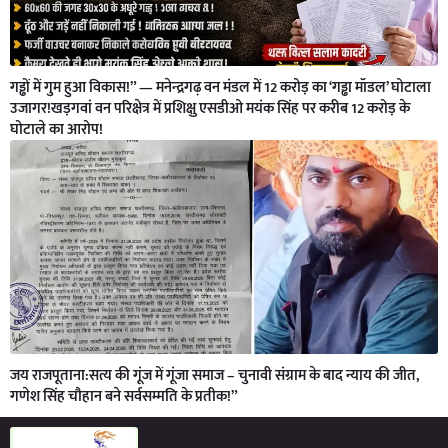
गड्ढों में गुम हुआ विकास!” — मनेन्द्रगढ़ वन मंडल में 12 करोड़ का ‘गड्ढा मॉडल’ घोटाला
उजागर!खड़गवां वन परिक्षेत्र में प्रशिक्षु एसडीओ मयंक सिंह पर करीब 12 करोड़ के
घोटाले का आरोप!
जय राजपूताना:सत्य की गूंज में गूंजा समाज – चुनावी संग्राम के बाद न्याय की जीत,
गणेश सिंह चौहान बने सर्वसम्मति के प्रतीक!”