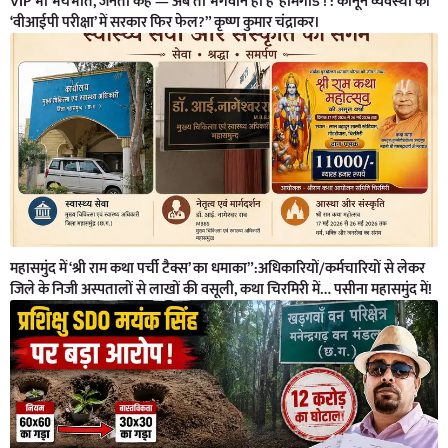
VIP भी भयभीत, जनता कहे — अब तो भगवान ही हैं ‘होमगार्ड’! : कानून व्यवस्था की
‘वीआईपी परीक्षा’ में सरकार फिर फेल?” कृष्ण कुमार चंद्राकर।
महासमुंद में ‘श्री राम कथा पर्ची टैक्स’ का धमाका”:अधिकारियों/कर्मचारियों से लेकर
जिले के निजी अस्पतालों से लाखों की वसूली, कथा चिरमिरी में… पसीना महासमुंद में!