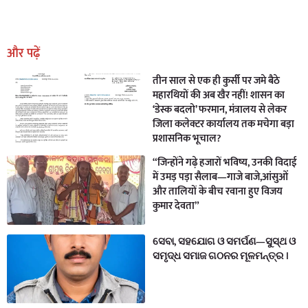
Earn Yatra
Marketing Hack4U
Marketing Hack4U
Earn Yatra
7k Network
Ask Daman
और पढ़ें
तीन साल से एक ही कुर्सी पर जमे बैठे
महारथियों की अब खैर नहीं! शासन का
‘डेस्क बदलो’ फरमान, मंत्रालय से लेकर
जिला कलेक्टर कार्यालय तक मचेगा बड़ा
प्रशासनिक भूचाल?
“जिन्होंने गढ़े हजारों भविष्य, उनकी विदाई
में उमड़ पड़ा सैलाब—गाजे बाजे,आंसुओं
और तालियों के बीच रवाना हुए विजय
कुमार देवता”
ସେବା, ସହଯୋଗ ଓ ସମର୍ପଣ—ସୁସ୍ଥ ଓ
ସମୃଦ୍ଧ ସମାଜ ଗଠନର ମୂଳମନ୍ତ୍ର ।