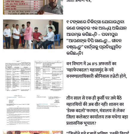
जाति प्रमाण पत्र,
୧ ଟଙ୍କାରେ ଚିକିତ୍ସା ଯୋଗାଉଥିବା
ଜଣେ ଡାକ୍ତର ଏକ ଅନନ୍ୟ ଅଭିଯାନ
ଆରମ୍ଭ କରିଛନ୍ତି – ପଦମପୁର
“ଆପଣଙ୍କ ବିପି ଜାଣନ୍ତୁ… ଜୀବନ
ବଞ୍ଚାନ୍ତୁ” ବାର୍ତ୍ତାକୁ ପ୍ରତିଧ୍ୱନିତ
କରିଛନ୍ତି।
वन विभाग में 24 IFS अफसरों का
‘महाफेरबदल’! महासमुंद के नयें
वनमण्डलाधिकारी श्रीनिवास तन्नेटी होगे,
तीन साल से एक ही कुर्सी पर जमे बैठे
महारथियों की अब खैर नहीं! शासन का
‘डेस्क बदलो’ फरमान, मंत्रालय से लेकर
जिला कलेक्टर कार्यालय तक मचेगा बड़ा
प्रशासनिक भूचाल?
“जिन्होंने गढ़े हजारों भविष्य, उनकी विदाई