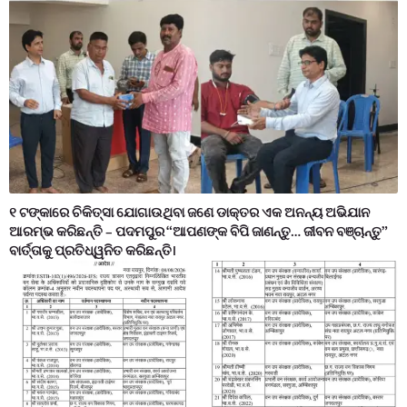
୧ ଟଙ୍କାରେ ଚିକିତ୍ସା ଯୋଗାଉଥିବା ଜଣେ ଡାକ୍ତର ଏକ ଅନନ୍ୟ ଅଭିଯାନ
ଆରମ୍ଭ କରିଛନ୍ତି – ପଦମପୁର “ଆପଣଙ୍କ ବିପି ଜାଣନ୍ତୁ… ଜୀବନ ବଞ୍ଚାନ୍ତୁ”
ବାର୍ତ୍ତାକୁ ପ୍ରତିଧ୍ୱନିତ କରିଛନ୍ତି।