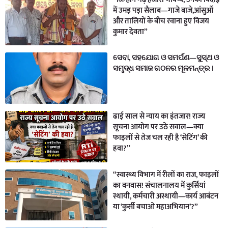
में उमड़ पड़ा सैलाब—गाजे बाजे,आंसुओं
और तालियों के बीच रवाना हुए विजय
कुमार देवता”
ସେବା, ସହଯୋଗ ଓ ସମର୍ପଣ—ସୁସ୍ଥ ଓ
ସମୃଦ୍ଧ ସମାଜ ଗଠନର ମୂଳମନ୍ତ୍ର ।
ढाई साल से न्याय का इंतजार! राज्य
सूचना आयोग पर उठे सवाल—क्या
फाइलों से तेज चल रही है ‘सेटिंग’ की
हवा?”
“स्वास्थ्य विभाग में रीलों का राज, फाइलों
का वनवास! संचालनालय में कुर्सियां
स्थायी, कर्मचारी अस्थायी—कार्य आबंटन
या ‘कुर्सी बचाओ महाअभियान’?”