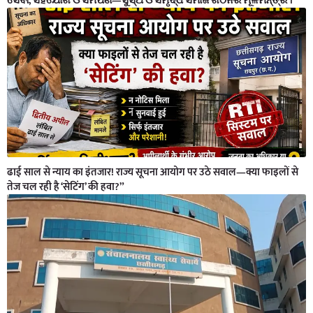
ସେବା, ସହଯୋଗ ଓ ସମର୍ପଣ—ସୁସ୍ଥ ଓ ସମୃଦ୍ଧ ସମାଜ ଗଠନର ମୂଳମନ୍ତ୍ର ।
ढाई साल से न्याय का इंतजार! राज्य सूचना आयोग पर उठे सवाल—क्या फाइलों से
तेज चल रही है ‘सेटिंग’ की हवा?”