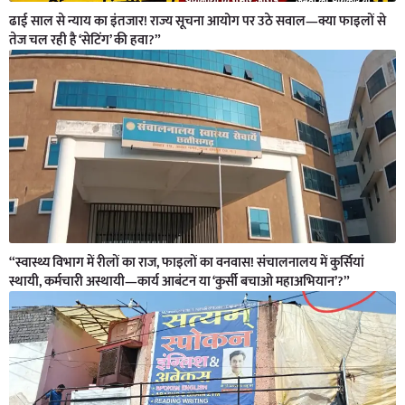
ढाई साल से न्याय का इंतजार! राज्य सूचना आयोग पर उठे सवाल—क्या फाइलों से
तेज चल रही है ‘सेटिंग’ की हवा?”
“स्वास्थ्य विभाग में रीलों का राज, फाइलों का वनवास! संचालनालय में कुर्सियां
स्थायी, कर्मचारी अस्थायी—कार्य आबंटन या ‘कुर्सी बचाओ महाअभियान’?”