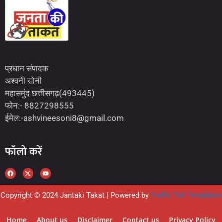
Marketing Hack4U
7kNetwork
Earn Yatra
प्रधान संपादक
अश्वनी सोनी
महासमुंद छत्तीसगढ़(493445)
फोन:- 8827298555
ईमेल:-ashvineesoni8@gmail.com
फॉलो करें
Copyright © 2024 Jantaki Takat | Powered by
Traffic Tail Templates
Home
About us
Disclaimer
Contact us
Privacy Policy