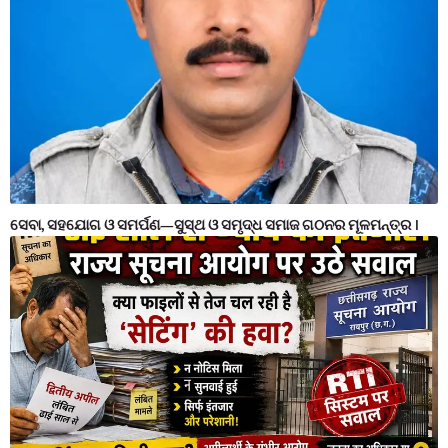
ସେବା, ସହଯୋଗ ଓ ସମର୍ପଣ—ସୁସ୍ଥ ଓ ସମୃଦ୍ଧ ସମାଜ ଗଠନର ମୂଳମନ୍ତ୍ର ।