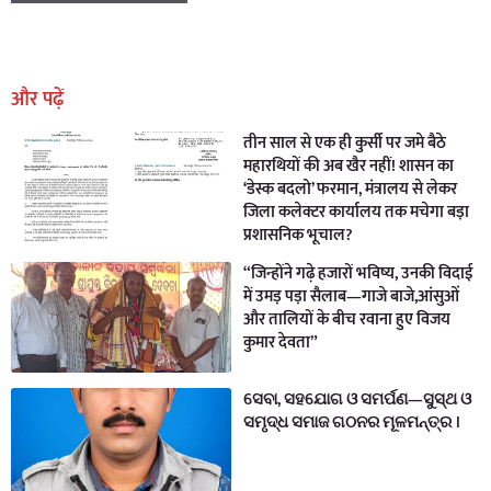
Earn Yatra
Marketing Hack4U
Marketing Hack4U
Earn Yatra
7k Network
Ask Daman
और पढ़ें
तीन साल से एक ही कुर्सी पर जमे बैठे
महारथियों की अब खैर नहीं! शासन का
‘डेस्क बदलो’ फरमान, मंत्रालय से लेकर
जिला कलेक्टर कार्यालय तक मचेगा बड़ा
प्रशासनिक भूचाल?
“जिन्होंने गढ़े हजारों भविष्य, उनकी विदाई
में उमड़ पड़ा सैलाब—गाजे बाजे,आंसुओं
और तालियों के बीच रवाना हुए विजय
कुमार देवता”
ସେବା, ସହଯୋଗ ଓ ସମର୍ପଣ—ସୁସ୍ଥ ଓ
ସମୃଦ୍ଧ ସମାଜ ଗଠନର ମୂଳମନ୍ତ୍ର ।