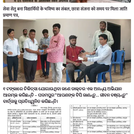
सेवा सेतु बना विद्यार्थियों के भविष्य का संबल, छात्रा संजना को समय पर मिला जाति
प्रमाण पत्र,
୧ ଟଙ୍କାରେ ଚିକିତ୍ସା ଯୋଗାଉଥିବା ଜଣେ ଡାକ୍ତର ଏକ ଅନନ୍ୟ ଅଭିଯାନ
ଆରମ୍ଭ କରିଛନ୍ତି – ପଦମପୁର “ଆପଣଙ୍କ ବିପି ଜାଣନ୍ତୁ… ଜୀବନ ବଞ୍ଚାନ୍ତୁ”
ବାର୍ତ୍ତାକୁ ପ୍ରତିଧ୍ୱନିତ କରିଛନ୍ତି।