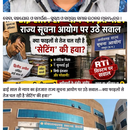
ସେବା, ସହଯୋଗ ଓ ସମର୍ପଣ—ସୁସ୍ଥ ଓ ସମୃଦ୍ଧ ସମାଜ ଗଠନର ମୂଳମନ୍ତ୍ର ।
ढाई साल से न्याय का इंतजार! राज्य सूचना आयोग पर उठे सवाल—क्या फाइलों से
तेज चल रही है ‘सेटिंग’ की हवा?”