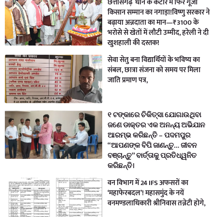
छत्तीसगढ़ धान के कटोरे में फिर गूंजा
किसान सम्मान का नगाड़ा!विष्णु सरकार ने
बढ़ाया अन्नदाता का मान—₹3100 के
भरोसे से खेतों में लौटी उम्मीद, हरेली ने दी
खुशहाली की दस्तक!
सेवा सेतु बना विद्यार्थियों के भविष्य का
संबल, छात्रा संजना को समय पर मिला
जाति प्रमाण पत्र,
୧ ଟଙ୍କାରେ ଚିକିତ୍ସା ଯୋଗାଉଥିବା
ଜଣେ ଡାକ୍ତର ଏକ ଅନନ୍ୟ ଅଭିଯାନ
ଆରମ୍ଭ କରିଛନ୍ତି – ପଦମପୁର
“ଆପଣଙ୍କ ବିପି ଜାଣନ୍ତୁ… ଜୀବନ
ବଞ୍ଚାନ୍ତୁ” ବାର୍ତ୍ତାକୁ ପ୍ରତିଧ୍ୱନିତ
କରିଛନ୍ତି।
वन विभाग में 24 IFS अफसरों का
‘महाफेरबदल’! महासमुंद के नयें
वनमण्डलाधिकारी श्रीनिवास तन्नेटी होगे,