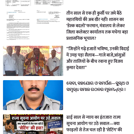
तीन साल से एक ही कुर्सी पर जमे बैठे
महारथियों की अब खैर नहीं! शासन का
‘डेस्क बदलो’ फरमान, मंत्रालय से लेकर
जिला कलेक्टर कार्यालय तक मचेगा बड़ा
प्रशासनिक भूचाल?
“जिन्होंने गढ़े हजारों भविष्य, उनकी विदाई
में उमड़ पड़ा सैलाब—गाजे बाजे,आंसुओं
और तालियों के बीच रवाना हुए विजय
कुमार देवता”
ସେବା, ସହଯୋଗ ଓ ସମର୍ପଣ—ସୁସ୍ଥ ଓ
ସମୃଦ୍ଧ ସମାଜ ଗଠନର ମୂଳମନ୍ତ୍ର ।
ढाई साल से न्याय का इंतजार! राज्य
सूचना आयोग पर उठे सवाल—क्या
फाइलों से तेज चल रही है ‘सेटिंग’ की