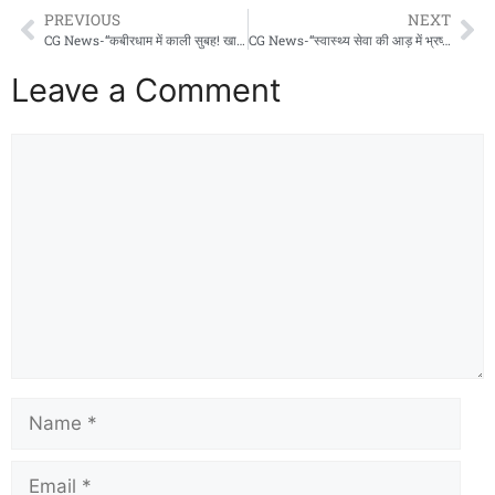
PREVIOUS
NEXT
CG News-“कबीरधाम में काली सुबह! खाई में समा गया खनन वाहन, 5 की मौत, 4 जख्मी – चीत्कारों से कांप उठा जंगल!”
CG News-“स्वास्थ्य सेवा की आड़ में भ्रष्टाचार! अभनपुर के दो डॉक्टरों का खेल हुआ उजागर – आदेशों की उड़ाई जा रही धज्जियाँ”!
Leave a Comment