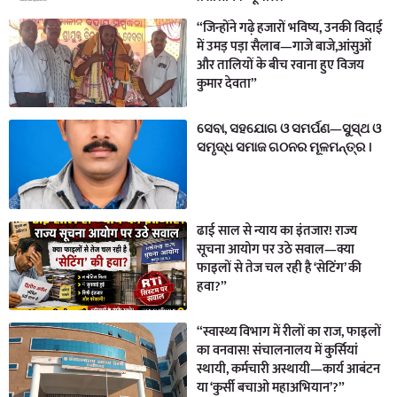
“जिन्होंने गढ़े हजारों भविष्य, उनकी विदाई
में उमड़ पड़ा सैलाब—गाजे बाजे,आंसुओं
और तालियों के बीच रवाना हुए विजय
कुमार देवता”
ସେବା, ସହଯୋଗ ଓ ସମର୍ପଣ—ସୁସ୍ଥ ଓ
ସମୃଦ୍ଧ ସମାଜ ଗଠନର ମୂଳମନ୍ତ୍ର ।
ढाई साल से न्याय का इंतजार! राज्य
सूचना आयोग पर उठे सवाल—क्या
फाइलों से तेज चल रही है ‘सेटिंग’ की
हवा?”
“स्वास्थ्य विभाग में रीलों का राज, फाइलों
का वनवास! संचालनालय में कुर्सियां
स्थायी, कर्मचारी अस्थायी—कार्य आबंटन
या ‘कुर्सी बचाओ महाअभियान’?”