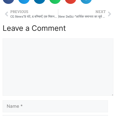
PREVIOUS
NEXT
CG News”8 घंटे, 4 बच्चियाँ, एक मिशन:मुंगेली पुलिस ने रच दिया रेस्क्यू का रियल-लाइफ थ्रिलर!”माँ की आंखों में आंसू थे, पर डर के नहीं – राहत के थे।”
New Delhi-“आर्थिक समानता का सूर्य भारत में उगा: विश्व बैंक ने दी विश्व में चौथे सबसे समतामूलक समाज की मान्यता!”
Leave a Comment