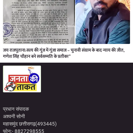
जय राजपूताना:सत्य की गूंज में गूंजा समाज – चुनावी संग्राम के बाद न्याय की जीत,
गणेश सिंह चौहान बने सर्वसम्मति के प्रतीक!”
Marketing Hack4U
7kNetwork
Earn Yatra
प्रधान संपादक
अश्वनी सोनी
महासमुंद छत्तीसगढ़(493445)
फोन:- 8827298555