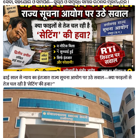
ସେବା, ସହଯୋଗ ଓ ସମର୍ପଣ—ସୁସ୍ଥ ଓ ସମୃଦ୍ଧ ସମାଜ ଗଠନର ମୂଳମନ୍ତ୍ର ।
ढाई साल से न्याय का इंतजार! राज्य सूचना आयोग पर उठे सवाल—क्या फाइलों से
तेज चल रही है ‘सेटिंग’ की हवा?”