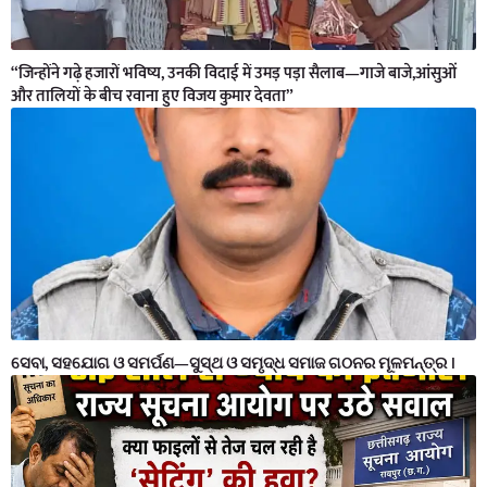
“जिन्होंने गढ़े हजारों भविष्य, उनकी विदाई में उमड़ पड़ा सैलाब—गाजे बाजे,आंसुओं
और तालियों के बीच रवाना हुए विजय कुमार देवता”
ସେବା, ସହଯୋଗ ଓ ସମର୍ପଣ—ସୁସ୍ଥ ଓ ସମୃଦ୍ଧ ସମାଜ ଗଠନର ମୂଳମନ୍ତ୍ର ।