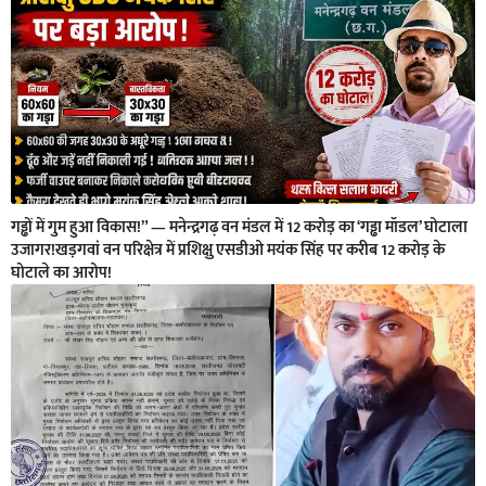
गड्ढों में गुम हुआ विकास!” — मनेन्द्रगढ़ वन मंडल में 12 करोड़ का ‘गड्ढा मॉडल’ घोटाला
उजागर!खड़गवां वन परिक्षेत्र में प्रशिक्षु एसडीओ मयंक सिंह पर करीब 12 करोड़ के
घोटाले का आरोप!