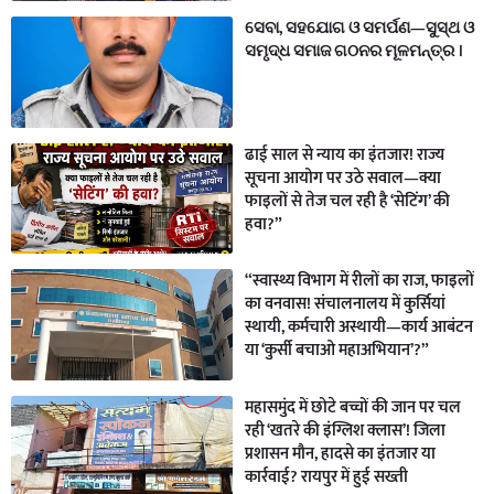
ସେବା, ସହଯୋଗ ଓ ସମର୍ପଣ—ସୁସ୍ଥ ଓ
ସମୃଦ୍ଧ ସମାଜ ଗଠନର ମୂଳମନ୍ତ୍ର ।
ढाई साल से न्याय का इंतजार! राज्य
सूचना आयोग पर उठे सवाल—क्या
फाइलों से तेज चल रही है ‘सेटिंग’ की
हवा?”
“स्वास्थ्य विभाग में रीलों का राज, फाइलों
का वनवास! संचालनालय में कुर्सियां
स्थायी, कर्मचारी अस्थायी—कार्य आबंटन
या ‘कुर्सी बचाओ महाअभियान’?”
महासमुंद में छोटे बच्चों की जान पर चल
रही ‘खतरे की इंग्लिश क्लास’! जिला
प्रशासन मौन, हादसे का इंतजार या
कार्रवाई? रायपुर में हुई सख्ती