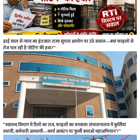
ढाई साल से न्याय का इंतजार! राज्य सूचना आयोग पर उठे सवाल—क्या फाइलों से
तेज चल रही है ‘सेटिंग’ की हवा?”
“स्वास्थ्य विभाग में रीलों का राज, फाइलों का वनवास! संचालनालय में कुर्सियां
स्थायी, कर्मचारी अस्थायी—कार्य आबंटन या ‘कुर्सी बचाओ महाअभियान’?”