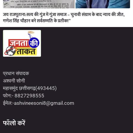
जय राजपूताना:सत्य की गूंज में गूंजा समाज – चुनावी संग्राम के बाद न्याय की जीत,
गणेश सिंह चौहान बने सर्वसम्मति के प्रतीक!”
Marketing Hack4U
7kNetwork
Earn Yatra
प्रधान संपादक
अश्वनी सोनी
महासमुंद छत्तीसगढ़(493445)
फोन:- 8827298555
ईमेल:-ashvineesoni8@gmail.com
फॉलो करें