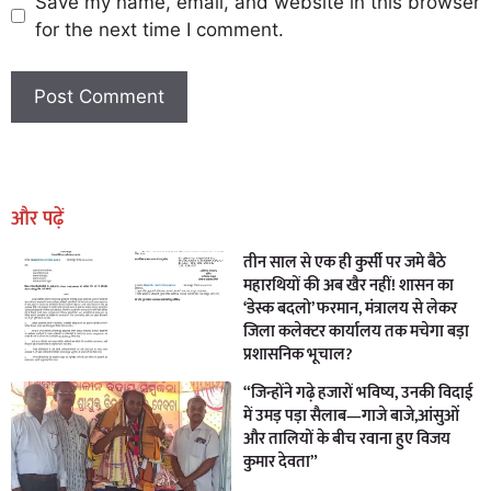
Save my name, email, and website in this browser
for the next time I comment.
Earn Yatra
Marketing Hack4U
Marketing Hack4U
Earn Yatra
7k Network
Ask Daman
और पढ़ें
तीन साल से एक ही कुर्सी पर जमे बैठे
महारथियों की अब खैर नहीं! शासन का
‘डेस्क बदलो’ फरमान, मंत्रालय से लेकर
जिला कलेक्टर कार्यालय तक मचेगा बड़ा
प्रशासनिक भूचाल?
“जिन्होंने गढ़े हजारों भविष्य, उनकी विदाई
में उमड़ पड़ा सैलाब—गाजे बाजे,आंसुओं
और तालियों के बीच रवाना हुए विजय
कुमार देवता”