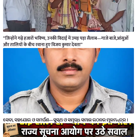
“जिन्होंने गढ़े हजारों भविष्य, उनकी विदाई में उमड़ पड़ा सैलाब—गाजे बाजे,आंसुओं
और तालियों के बीच रवाना हुए विजय कुमार देवता”
ସେବା, ସହଯୋଗ ଓ ସମର୍ପଣ—ସୁସ୍ଥ ଓ ସମୃଦ୍ଧ ସମାଜ ଗଠନର ମୂଳମନ୍ତ୍ର ।