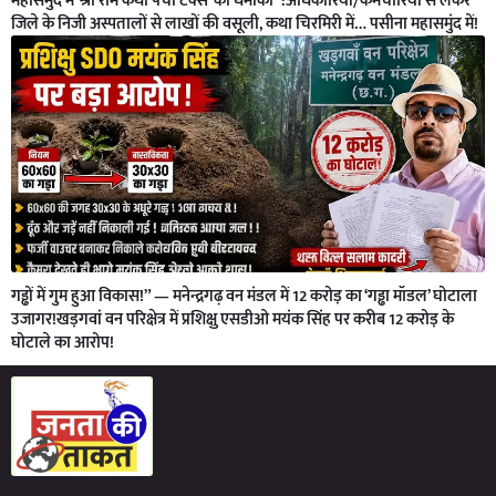
महासमुंद में ‘श्री राम कथा पर्ची टैक्स’ का धमाका”:अधिकारियों/कर्मचारियों से लेकर
जिले के निजी अस्पतालों से लाखों की वसूली, कथा चिरमिरी में… पसीना महासमुंद में!
गड्ढों में गुम हुआ विकास!” — मनेन्द्रगढ़ वन मंडल में 12 करोड़ का ‘गड्ढा मॉडल’ घोटाला
उजागर!खड़गवां वन परिक्षेत्र में प्रशिक्षु एसडीओ मयंक सिंह पर करीब 12 करोड़ के
घोटाले का आरोप!