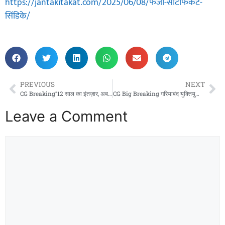
https://jantakitakat.com/2025/06/08/फर्जी-सर्टिफिकेट-
सिंडिके/
PREVIOUS
NEXT
CG Breaking”12 साल का इंतज़ार, अब होगा न्याय: ‘प्राचार्य पदोन्नति संघर्ष मोर्चा’ की हुंकार से हिली शिक्षा व्यवस्था, 9 जून को हाईकोर्ट में होगा ऐतिहासिक फैसला!”
CG Big Breaking गरियाबंद युक्तियुक्तिकरण महा घोटाला part-1″कहीं मातावले ‘बलि का बकरा’ तो नहीं? — छुरा के BEO की गलती पर बवाल क्या साजिश की स्क्रिप्ट ऊपर से लिखी गई? D.E.O. गरियाबंद क्यों अब तक सुरक्षित? युक्तियुक्तकरण घोटाले में बड़ा खुलासा!”
Leave a Comment