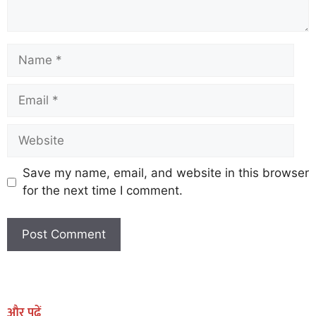
Save my name, email, and website in this browser
for the next time I comment.
Earn Yatra
Marketing Hack4U
Marketing Hack4U
Earn Yatra
7k Network
Ask Daman
और पढ़ें