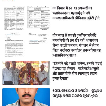
वन विभाग में 24 IFS अफसरों का
‘महाफेरबदल’! महासमुंद के नयें
वनमण्डलाधिकारी श्रीनिवास तन्नेटी होगे,
तीन साल से एक ही कुर्सी पर जमे बैठे
महारथियों की अब खैर नहीं! शासन का
‘डेस्क बदलो’ फरमान, मंत्रालय से लेकर
जिला कलेक्टर कार्यालय तक मचेगा बड़ा
प्रशासनिक भूचाल?
“जिन्होंने गढ़े हजारों भविष्य, उनकी विदाई
में उमड़ पड़ा सैलाब—गाजे बाजे,आंसुओं
और तालियों के बीच रवाना हुए विजय
कुमार देवता”
ସେବା, ସହଯୋଗ ଓ ସମର୍ପଣ—ସୁସ୍ଥ ଓ
ସମୃଦ୍ଧ ସମାଜ ଗଠନର ମୂଳମନ୍ତ୍ର ।