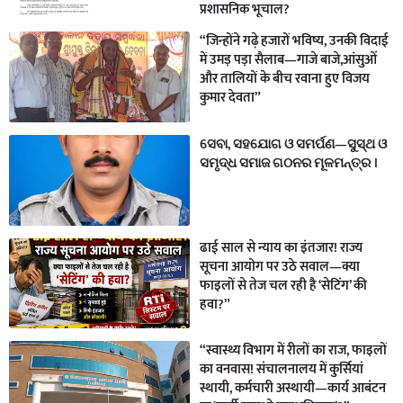
प्रशासनिक भूचाल?
“जिन्होंने गढ़े हजारों भविष्य, उनकी विदाई
में उमड़ पड़ा सैलाब—गाजे बाजे,आंसुओं
और तालियों के बीच रवाना हुए विजय
कुमार देवता”
ସେବା, ସହଯୋଗ ଓ ସମର୍ପଣ—ସୁସ୍ଥ ଓ
ସମୃଦ୍ଧ ସମାଜ ଗଠନର ମୂଳମନ୍ତ୍ର ।
ढाई साल से न्याय का इंतजार! राज्य
सूचना आयोग पर उठे सवाल—क्या
फाइलों से तेज चल रही है ‘सेटिंग’ की
हवा?”
“स्वास्थ्य विभाग में रीलों का राज, फाइलों
का वनवास! संचालनालय में कुर्सियां
स्थायी, कर्मचारी अस्थायी—कार्य आबंटन