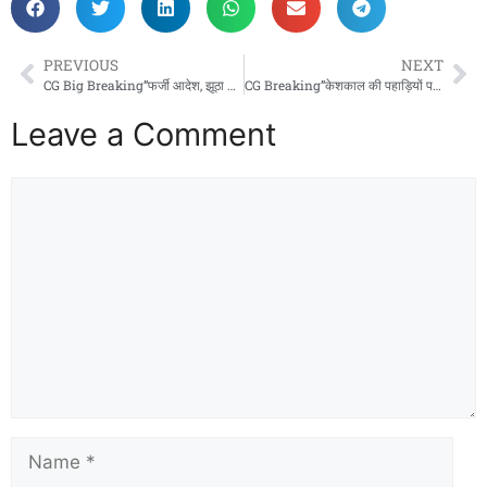
PREVIOUS
NEXT
CG Big Breaking”फर्जी आदेश, झूठा ओहदा! — दिनेश कुमार प्रधान का ‘कुर्सी कुचक्र’ बेनकाब… पदोन्नति रद्द, अब फिर वही पुराना पद!”
CG Breaking”केशकाल की पहाड़ियों पर विकास का सुपर हाईवे!’’: 307.96 करोड़ की बाईपास योजना से बस्तर की किस्मत बदलेगी, डबल इंजन सरकार ने विकास को दी रफ्तार!
Leave a Comment