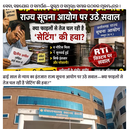
ସେବା, ସହଯୋଗ ଓ ସମର୍ପଣ—ସୁସ୍ଥ ଓ ସମୃଦ୍ଧ ସମାଜ ଗଠନର ମୂଳମନ୍ତ୍ର ।
ढाई साल से न्याय का इंतजार! राज्य सूचना आयोग पर उठे सवाल—क्या फाइलों से
तेज चल रही है ‘सेटिंग’ की हवा?”