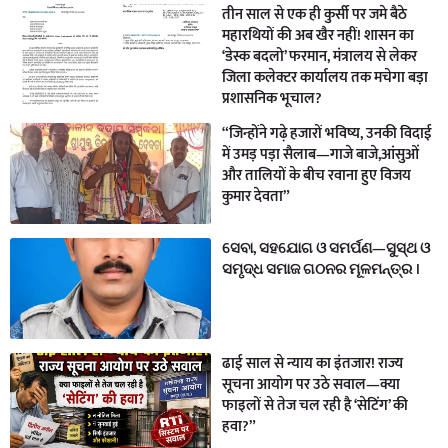
तीन साल से एक ही कुर्सी पर जमे बैठे
महारथियों की अब खैर नहीं! शासन का
‘डेस्क बदलो’ फरमान, मंत्रालय से लेकर
जिला कलेक्टर कार्यालय तक मचेगा बड़ा
प्रशासनिक भूचाल?
“जिन्होंने गढ़े हजारों भविष्य, उनकी विदाई
में उमड़ पड़ा सैलाब—गाजे बाजे,आंसुओं
और तालियों के बीच रवाना हुए विजय
कुमार देवता”
ସେବା, ସହଯୋଗ ଓ ସମର୍ପଣ—ସୁସ୍ଥ ଓ
ସମୃଦ୍ଧ ସମାଜ ଗଠନର ମୂଳମନ୍ତ୍ର ।
ढाई साल से न्याय का इंतजार! राज्य
सूचना आयोग पर उठे सवाल—क्या
फाइलों से तेज चल रही है ‘सेटिंग’ की
हवा?”