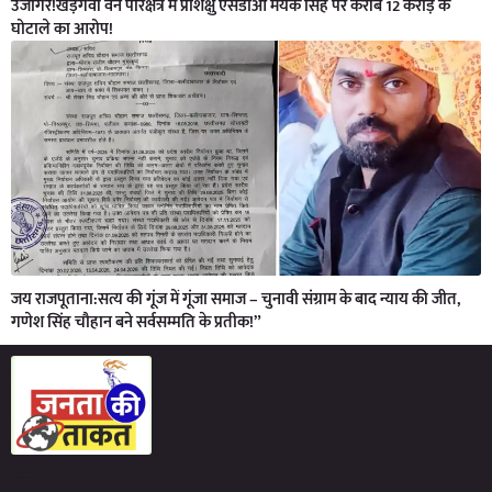
उजागर!खड़गवां वन परिक्षेत्र में प्रशिक्षु एसडीओ मयंक सिंह पर करीब 12 करोड़ के
घोटाले का आरोप!
जय राजपूताना:सत्य की गूंज में गूंजा समाज – चुनावी संग्राम के बाद न्याय की जीत,
गणेश सिंह चौहान बने सर्वसम्मति के प्रतीक!”
Marketing Hack4U
7kNetwork
Earn Yatra