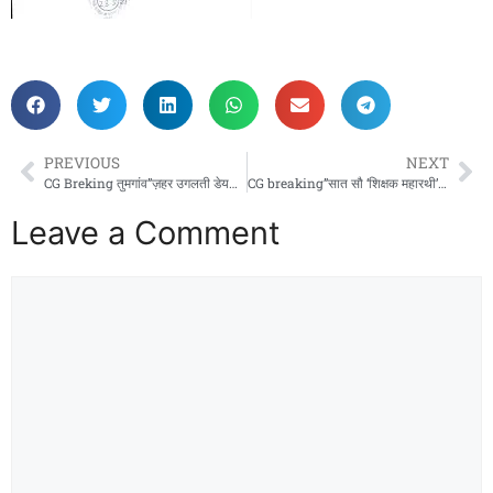
PREVIOUS
NEXT
CG Breking तुमगांव”ज़हर उगलती डेयरी: बामा डेयरी में महिलाओं की मेहनत का सौदा,,,,,,बिफरे ग्रामीणों की बगावत से निकला वामा डेयरी का काला सच – केमिकल की मार से तुमगांव की धरती हुई बंजर, पानी बना जहरीला!
CG breaking”सात सौ ‘शिक्षक महारथी’ बेनकाब: युक्तियुक्तकरण से खुला महासमुंद शिक्षा विभाग का चौंकाने वाला राज़ – अब नहीं चलेगी ‘पहुंच’ की पंचायत!”
Leave a Comment