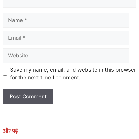
Save my name, email, and website in this browser
for the next time I comment.
Earn Yatra
Marketing Hack4U
Marketing Hack4U
Earn Yatra
7k Network
Ask Daman
और पढ़ें