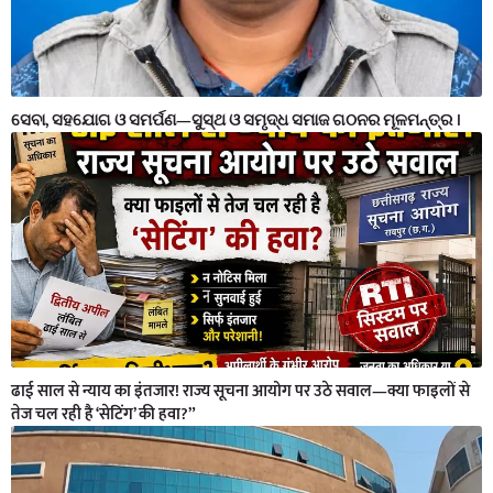
ସେବା, ସହଯୋଗ ଓ ସମର୍ପଣ—ସୁସ୍ଥ ଓ ସମୃଦ୍ଧ ସମାଜ ଗଠନର ମୂଳମନ୍ତ୍ର ।
ढाई साल से न्याय का इंतजार! राज्य सूचना आयोग पर उठे सवाल—क्या फाइलों से
तेज चल रही है ‘सेटिंग’ की हवा?”