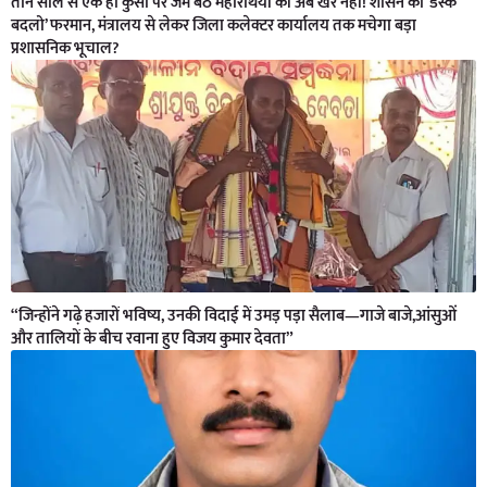
तीन साल से एक ही कुर्सी पर जमे बैठे महारथियों की अब खैर नहीं! शासन का ‘डेस्क
बदलो’ फरमान, मंत्रालय से लेकर जिला कलेक्टर कार्यालय तक मचेगा बड़ा
प्रशासनिक भूचाल?
“जिन्होंने गढ़े हजारों भविष्य, उनकी विदाई में उमड़ पड़ा सैलाब—गाजे बाजे,आंसुओं
और तालियों के बीच रवाना हुए विजय कुमार देवता”