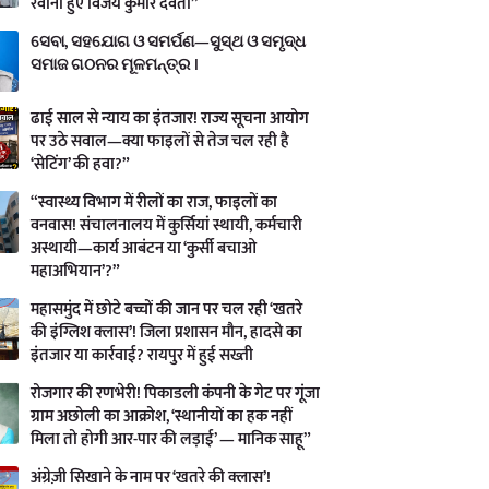
रवाना हुए विजय कुमार देवता”
ସେବା, ସହଯୋଗ ଓ ସମର୍ପଣ—ସୁସ୍ଥ ଓ ସମୃଦ୍ଧ
ସମାଜ ଗଠନର ମୂଳମନ୍ତ୍ର ।
ढाई साल से न्याय का इंतजार! राज्य सूचना आयोग
पर उठे सवाल—क्या फाइलों से तेज चल रही है
‘सेटिंग’ की हवा?”
“स्वास्थ्य विभाग में रीलों का राज, फाइलों का
वनवास! संचालनालय में कुर्सियां स्थायी, कर्मचारी
अस्थायी—कार्य आबंटन या ‘कुर्सी बचाओ
महाअभियान’?”
महासमुंद में छोटे बच्चों की जान पर चल रही ‘खतरे
की इंग्लिश क्लास’! जिला प्रशासन मौन, हादसे का
इंतजार या कार्रवाई? रायपुर में हुई सख्ती
रोजगार की रणभेरी! पिकाडली कंपनी के गेट पर गूंजा
ग्राम अछोली का आक्रोश, ‘स्थानीयों का हक नहीं
मिला तो होगी आर-पार की लड़ाई’ — मानिक साहू”
अंग्रेज़ी सिखाने के नाम पर ‘खतरे की क्लास’!