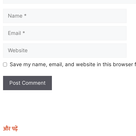
Save my name, email, and website in this browser f
Earn Yatra
Marketing Hack4U
Marketing Hack4U
Earn Yatra
7k Network
Ask Daman
और पढ़ें