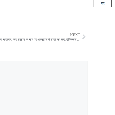
NEXT
“आयुष्मान का चीरहरण: ‘फ्री इलाज’ के नाम पर अस्पताल में लाखों की लूट, टेक्निकल इशू या सुनियोजित धोखा?”अब न्याय की मांग,,,