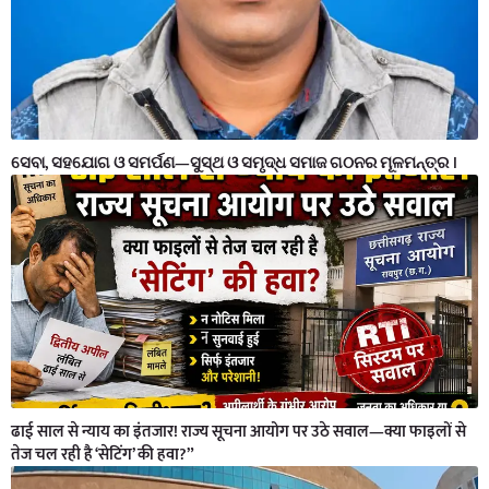
ସେବା, ସହଯୋଗ ଓ ସମର୍ପଣ—ସୁସ୍ଥ ଓ ସମୃଦ୍ଧ ସମାଜ ଗଠନର ମୂଳମନ୍ତ୍ର ।
ढाई साल से न्याय का इंतजार! राज्य सूचना आयोग पर उठे सवाल—क्या फाइलों से
तेज चल रही है ‘सेटिंग’ की हवा?”