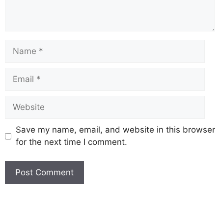
Save my name, email, and website in this browser
for the next time I comment.
Earn Yatra
Marketing Hack4U
Marketing Hack4U
Earn Yatra
7k Network
Ask Daman