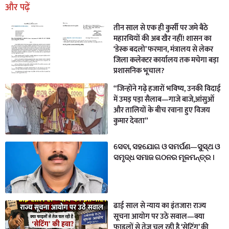
और पढ़ें
तीन साल से एक ही कुर्सी पर जमे बैठे
महारथियों की अब खैर नहीं! शासन का
‘डेस्क बदलो’ फरमान, मंत्रालय से लेकर
जिला कलेक्टर कार्यालय तक मचेगा बड़ा
प्रशासनिक भूचाल?
“जिन्होंने गढ़े हजारों भविष्य, उनकी विदाई
में उमड़ पड़ा सैलाब—गाजे बाजे,आंसुओं
और तालियों के बीच रवाना हुए विजय
कुमार देवता”
ସେବା, ସହଯୋଗ ଓ ସମର୍ପଣ—ସୁସ୍ଥ ଓ
ସମୃଦ୍ଧ ସମାଜ ଗଠନର ମୂଳମନ୍ତ୍ର ।
ढाई साल से न्याय का इंतजार! राज्य
सूचना आयोग पर उठे सवाल—क्या
फाइलों से तेज चल रही है ‘सेटिंग’ की