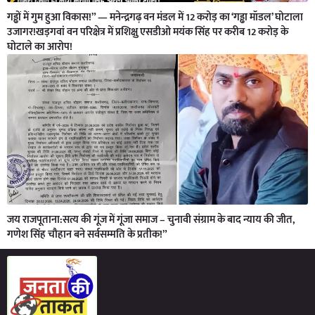
गड्ढों में गुम हुआ विकास!” — मनेन्द्रगढ़ वन मंडल में 12 करोड़ का ‘गड्ढा मॉडल’ घोटाला
उजागर!खड़गवां वन परिक्षेत्र में प्रशिक्षु एसडीओ मयंक सिंह पर करीब 12 करोड़ के
घोटाले का आरोप!
जय राजपूताना:सत्य की गूंज में गूंजा समाज – चुनावी संग्राम के बाद न्याय की जीत,
गणेश सिंह चौहान बने सर्वसम्मति के प्रतीक!”