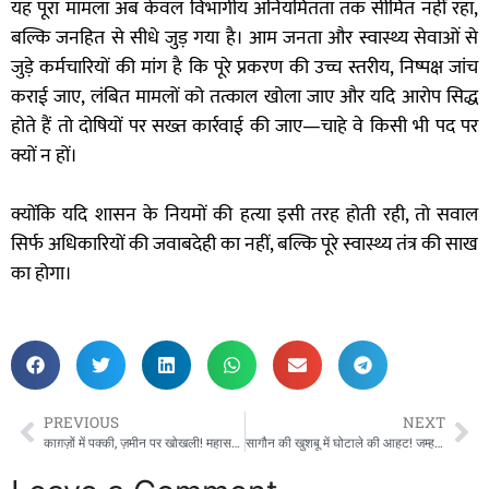
यह पूरा मामला अब केवल विभागीय अनियमितता तक सीमित नहीं रहा,
बल्कि जनहित से सीधे जुड़ गया है। आम जनता और स्वास्थ्य सेवाओं से
जुड़े कर्मचारियों की मांग है कि पूरे प्रकरण की उच्च स्तरीय, निष्पक्ष जांच
कराई जाए, लंबित मामलों को तत्काल खोला जाए और यदि आरोप सिद्ध
होते हैं तो दोषियों पर सख्त कार्रवाई की जाए—चाहे वे किसी भी पद पर
क्यों न हों।
क्योंकि यदि शासन के नियमों की हत्या इसी तरह होती रही, तो सवाल
सिर्फ अधिकारियों की जवाबदेही का नहीं, बल्कि पूरे स्वास्थ्य तंत्र की साख
का होगा।
PREVIOUS
NEXT
काग़ज़ों में पक्की, ज़मीन पर खोखली! महासमुंद–तुमगांव MDR सड़क में करोड़ों का खेल, ठेकेदार JD Construction पर भ्रष्टाचार का गंभीर आरोप
सागौन की खुशबू में घोटाले की आहट! जम्हर में जब्ती के पीछे छुपी है 70 पेड़ों की अवैध कटाई? रेंजर पर संरक्षण का आरोप—जांच या लीपापोती?”