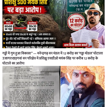
गड्ढों में गुम हुआ विकास!” — मनेन्द्रगढ़ वन मंडल में 12 करोड़ का ‘गड्ढा मॉडल’ घोटाला
उजागर!खड़गवां वन परिक्षेत्र में प्रशिक्षु एसडीओ मयंक सिंह पर करीब 12 करोड़ के
घोटाले का आरोप!