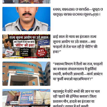
ସେବା, ସହଯୋଗ ଓ ସମର୍ପଣ—ସୁସ୍ଥ ଓ
ସମୃଦ୍ଧ ସମାଜ ଗଠନର ମୂଳମନ୍ତ୍ର ।
ढाई साल से न्याय का इंतजार! राज्य
सूचना आयोग पर उठे सवाल—क्या
फाइलों से तेज चल रही है ‘सेटिंग’ की
हवा?”
“स्वास्थ्य विभाग में रीलों का राज, फाइलों
का वनवास! संचालनालय में कुर्सियां
स्थायी, कर्मचारी अस्थायी—कार्य आबंटन
या ‘कुर्सी बचाओ महाअभियान’?”
महासमुंद में छोटे बच्चों की जान पर चल
रही ‘खतरे की इंग्लिश क्लास’! जिला
प्रशासन मौन, हादसे का इंतजार या
कार्रवाई? रायपुर में हुई सख्ती