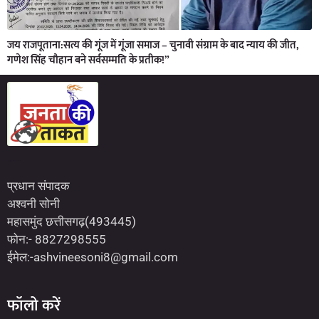
जय राजपूताना:सत्य की गूंज में गूंजा समाज – चुनावी संग्राम के बाद न्याय की जीत,
गणेश सिंह चौहान बने सर्वसम्मति के प्रतीक!”
Marketing Hack4U
7kNetwork
Earn Yatra
प्रधान संपादक
अश्वनी सोनी
महासमुंद छत्तीसगढ़(493445)
फोन:- 8827298555
ईमेल:-ashvineesoni8@gmail.com
फॉलो करें