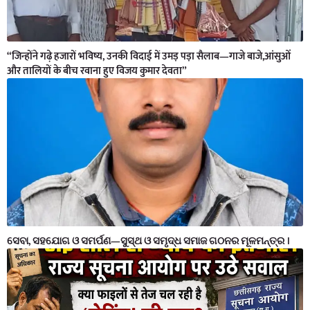
“जिन्होंने गढ़े हजारों भविष्य, उनकी विदाई में उमड़ पड़ा सैलाब—गाजे बाजे,आंसुओं
और तालियों के बीच रवाना हुए विजय कुमार देवता”
ସେବା, ସହଯୋଗ ଓ ସମର୍ପଣ—ସୁସ୍ଥ ଓ ସମୃଦ୍ଧ ସମାଜ ଗଠନର ମୂଳମନ୍ତ୍ର ।