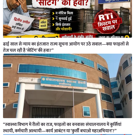
ढाई साल से न्याय का इंतजार! राज्य सूचना आयोग पर उठे सवाल—क्या फाइलों से
तेज चल रही है ‘सेटिंग’ की हवा?”
“स्वास्थ्य विभाग में रीलों का राज, फाइलों का वनवास! संचालनालय में कुर्सियां
स्थायी, कर्मचारी अस्थायी—कार्य आबंटन या ‘कुर्सी बचाओ महाअभियान’?”