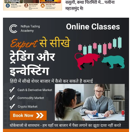
वसूली, कथा चिरमिरी में… पसीना
महासमुंद में!