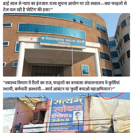
ढाई साल से न्याय का इंतजार! राज्य सूचना आयोग पर उठे सवाल—क्या फाइलों से
तेज चल रही है ‘सेटिंग’ की हवा?”
“स्वास्थ्य विभाग में रीलों का राज, फाइलों का वनवास! संचालनालय में कुर्सियां
स्थायी, कर्मचारी अस्थायी—कार्य आबंटन या ‘कुर्सी बचाओ महाअभियान’?”