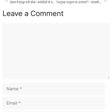
देवघर में श्रद्धा बनी शोक—कांवड़ियों से भरी बस ट्रक से टकराई, 18 शवों पर टूटा आसमान, सड़क पर बिछ गईं चीत्कारें!
“अनुग्रह अनुदान या अन्याय?”— शासकीय सेवकों की मौत के बाद भी सिस्टम कर रहा सौदेबाज़ी!”
Leave a Comment