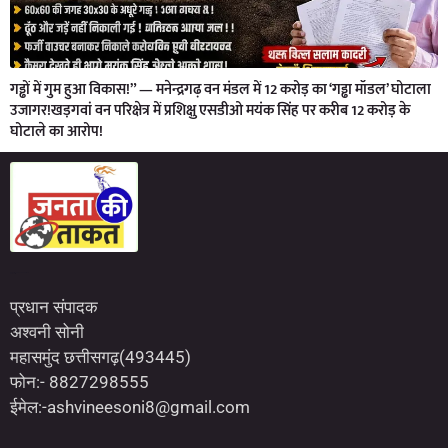
गड्ढों में गुम हुआ विकास!” — मनेन्द्रगढ़ वन मंडल में 12 करोड़ का ‘गड्ढा मॉडल’ घोटाला
उजागर!खड़गवां वन परिक्षेत्र में प्रशिक्षु एसडीओ मयंक सिंह पर करीब 12 करोड़ के
घोटाले का आरोप!
Marketing Hack4U
7kNetwork
Earn Yatra
प्रधान संपादक
अश्वनी सोनी
महासमुंद छत्तीसगढ़(493445)
फोन:- 8827298555
ईमेल:-ashvineesoni8@gmail.com