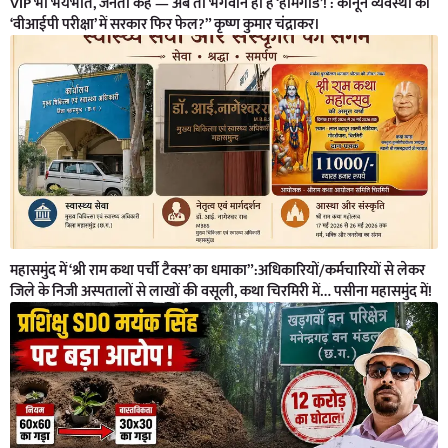
VIP भी भयभीत, जनता कहे — अब तो भगवान ही हैं ‘होमगार्ड’! : कानून व्यवस्था की
‘वीआईपी परीक्षा’ में सरकार फिर फेल?” कृष्ण कुमार चंद्राकर।
महासमुंद में ‘श्री राम कथा पर्ची टैक्स’ का धमाका”:अधिकारियों/कर्मचारियों से लेकर
जिले के निजी अस्पतालों से लाखों की वसूली, कथा चिरमिरी में… पसीना महासमुंद में!