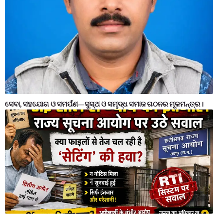
ସେବା, ସହଯୋଗ ଓ ସମର୍ପଣ—ସୁସ୍ଥ ଓ ସମୃଦ୍ଧ ସମାଜ ଗଠନର ମୂଳମନ୍ତ୍ର ।