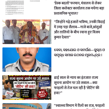
‘डेस्क बदलो’ फरमान, मंत्रालय से लेकर
जिला कलेक्टर कार्यालय तक मचेगा बड़ा
प्रशासनिक भूचाल?
“जिन्होंने गढ़े हजारों भविष्य, उनकी विदाई
में उमड़ पड़ा सैलाब—गाजे बाजे,आंसुओं
और तालियों के बीच रवाना हुए विजय
कुमार देवता”
ସେବା, ସହଯୋଗ ଓ ସମର୍ପଣ—ସୁସ୍ଥ ଓ
ସମୃଦ୍ଧ ସମାଜ ଗଠନର ମୂଳମନ୍ତ୍ର ।
ढाई साल से न्याय का इंतजार! राज्य
सूचना आयोग पर उठे सवाल—क्या
फाइलों से तेज चल रही है ‘सेटिंग’ की
हवा?”
“स्वास्थ्य विभाग में रीलों का राज, फाइलों