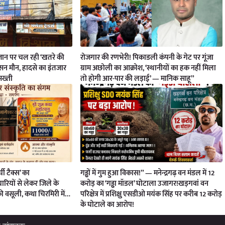
ी जान पर चल रही ‘खतरे की
रोजगार की रणभेरी! पिकाडली कंपनी के गेट पर गूंजा
ासन मौन, हादसे का इंतजार
ग्राम अछोली का आक्रोश, ‘स्थानीयों का हक नहीं मिला
 सख्ती
तो होगी आर-पार की लड़ाई’ — मानिक साहू”
्ची टैक्स’ का
गड्ढों में गुम हुआ विकास!” — मनेन्द्रगढ़ वन मंडल में 12
रियों से लेकर जिले के
करोड़ का ‘गड्ढा मॉडल’ घोटाला उजागर!खड़गवां वन
की वसूली, कथा चिरमिरी में…
परिक्षेत्र में प्रशिक्षु एसडीओ मयंक सिंह पर करीब 12 करोड़
के घोटाले का आरोप!