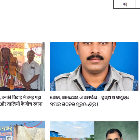
य, उनकी विदाई में उमड़ पड़ा
ସେବା, ସହଯୋଗ ଓ ସମର୍ପଣ—ସୁସ୍ଥ ଓ ସମୃଦ୍ଧ
और तालियों के बीच रवाना
ସମାଜ ଗଠନର ମୂଳମନ୍ତ୍ର ।