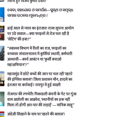
रवाना हुए विजय कुमार देवता”
ସେବା, ସହଯୋଗ ଓ ସମର୍ପଣ—ସୁସ୍ଥ ଓ ସମୃଦ୍ଧ
ସମାଜ ଗଠନର ମୂଳମନ୍ତ୍ର ।
ढाई साल से न्याय का इंतजार! राज्य सूचना आयोग
पर उठे सवाल—क्या फाइलों से तेज चल रही है
‘सेटिंग’ की हवा?”
“स्वास्थ्य विभाग में रीलों का राज, फाइलों का
वनवास! संचालनालय में कुर्सियां स्थायी, कर्मचारी
अस्थायी—कार्य आबंटन या ‘कुर्सी बचाओ
महाअभियान’?”
महासमुंद में छोटे बच्चों की जान पर चल रही ‘खतरे
की इंग्लिश क्लास’! जिला प्रशासन मौन, हादसे का
इंतजार या कार्रवाई? रायपुर में हुई सख्ती
रोजगार की रणभेरी! पिकाडली कंपनी के गेट पर गूंजा
ग्राम अछोली का आक्रोश, ‘स्थानीयों का हक नहीं
मिला तो होगी आर-पार की लड़ाई’ — मानिक साहू”
अंग्रेज़ी सिखाने के नाम पर ‘खतरे की क्लास’!