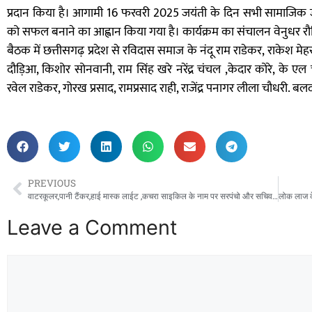
प्रदान किया है। आगामी 16 फरवरी 2025 जयंती के दिन सभी सामाजिक जन
को सफल बनाने का आह्वान किया गया है। कार्यक्रम का संचालन वेनुधर रौति
बैठक में छत्तीसगढ़ प्रदेश से रविदास समाज के नंदू राम राडेकर, राकेश मेहर ,
दौड़िआ, किशोर सोनवानी, राम सिंह खरे नरेंद्र चंचल ,केदार कोरे, के ए
रवेल राडेकर, गोरख प्रसाद, रामप्रसाद राही, राजेंद्र पनागर लीला चौधरी. 
PREVIOUS
वाटरकूलर,पानी टैंकर,हाई मास्क लाईट ,कचरा साइकिल के नाम पर सरपंचो और सचिव को दबाव बनाकर निकाले करोड़ों रुपयें ! अंधेर नगरी चौपट राजा, टके सेर भाजी टके सेर खाजा..ऐसा है महासमुंद का जनपद!
Leave a Comment