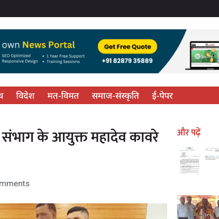
्थ
विदेश
मत-विमत
समाज-संस्कृति
ई-पेपर
 संभाग के आयुक्त महादेव कावरे
और पढ़ें
omments