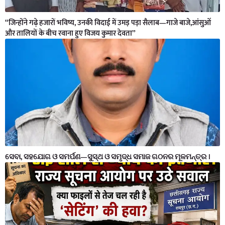
“जिन्होंने गढ़े हजारों भविष्य, उनकी विदाई में उमड़ पड़ा सैलाब—गाजे बाजे,आंसुओं
और तालियों के बीच रवाना हुए विजय कुमार देवता”
ସେବା, ସହଯୋଗ ଓ ସମର୍ପଣ—ସୁସ୍ଥ ଓ ସମୃଦ୍ଧ ସମାଜ ଗଠନର ମୂଳମନ୍ତ୍ର ।