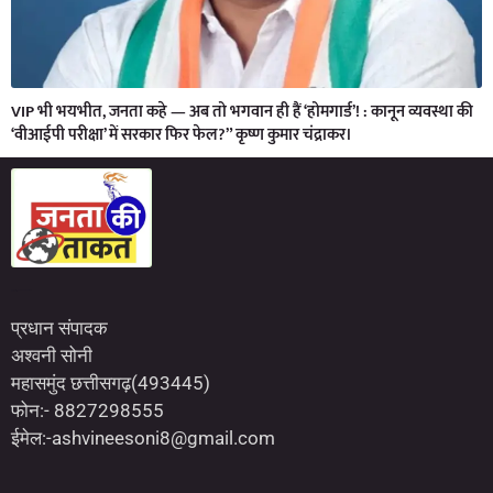
VIP भी भयभीत, जनता कहे — अब तो भगवान ही हैं ‘होमगार्ड’! : कानून व्यवस्था की
‘वीआईपी परीक्षा’ में सरकार फिर फेल?” कृष्ण कुमार चंद्राकर।
Marketing Hack4U
7kNetwork
Earn Yatra
प्रधान संपादक
अश्वनी सोनी
महासमुंद छत्तीसगढ़(493445)
फोन:- 8827298555
ईमेल:-ashvineesoni8@gmail.com