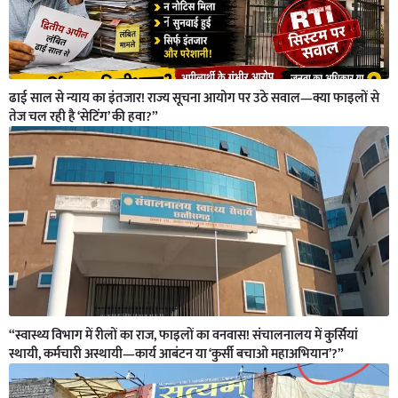
ढाई साल से न्याय का इंतजार! राज्य सूचना आयोग पर उठे सवाल—क्या फाइलों से
तेज चल रही है ‘सेटिंग’ की हवा?”
“स्वास्थ्य विभाग में रीलों का राज, फाइलों का वनवास! संचालनालय में कुर्सियां
स्थायी, कर्मचारी अस्थायी—कार्य आबंटन या ‘कुर्सी बचाओ महाअभियान’?”