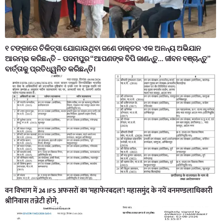
୧ ଟଙ୍କାରେ ଚିକିତ୍ସା ଯୋଗାଉଥିବା ଜଣେ ଡାକ୍ତର ଏକ ଅନନ୍ୟ ଅଭିଯାନ
ଆରମ୍ଭ କରିଛନ୍ତି – ପଦମପୁର “ଆପଣଙ୍କ ବିପି ଜାଣନ୍ତୁ… ଜୀବନ ବଞ୍ଚାନ୍ତୁ”
ବାର୍ତ୍ତାକୁ ପ୍ରତିଧ୍ୱନିତ କରିଛନ୍ତି।
वन विभाग में 24 IFS अफसरों का ‘महाफेरबदल’! महासमुंद के नयें वनमण्डलाधिकारी
श्रीनिवास तन्नेटी होगे,