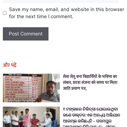
Save my name, email, and website in this browser
for the next time I comment.
Earn Yatra
Marketing Hack4U
Marketing Hack4U
Earn Yatra
7k Network
Ask Daman
और पढ़ें
सेवा सेतु बना विद्यार्थियों के भविष्य का
संबल, छात्रा संजना को समय पर मिला
जाति प्रमाण पत्र,
୧ ଟଙ୍କାରେ ଚିକିତ୍ସା ଯୋଗାଉଥିବା
ଜଣେ ଡାକ୍ତର ଏକ ଅନନ୍ୟ ଅଭିଯାନ
ଆରମ୍ଭ କରିଛନ୍ତି – ପଦମପୁର