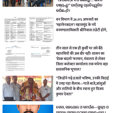
“ଆପଣଙ୍କ ବିପି ଜାଣନ୍ତୁ… ଜୀବନ
ବଞ୍ଚାନ୍ତୁ” ବାର୍ତ୍ତାକୁ ପ୍ରତିଧ୍ୱନିତ
କରିଛନ୍ତି।
वन विभाग में 24 IFS अफसरों का
‘महाफेरबदल’! महासमुंद के नयें
वनमण्डलाधिकारी श्रीनिवास तन्नेटी होगे,
तीन साल से एक ही कुर्सी पर जमे बैठे
महारथियों की अब खैर नहीं! शासन का
‘डेस्क बदलो’ फरमान, मंत्रालय से लेकर
जिला कलेक्टर कार्यालय तक मचेगा बड़ा
प्रशासनिक भूचाल?
“जिन्होंने गढ़े हजारों भविष्य, उनकी विदाई
में उमड़ पड़ा सैलाब—गाजे बाजे,आंसुओं
और तालियों के बीच रवाना हुए विजय
कुमार देवता”
ସେବା, ସହଯୋଗ ଓ ସମର୍ପଣ—ସୁସ୍ଥ ଓ
ସମୃଦ୍ଧ ସମାଜ ଗଠନର ମୂଳମନ୍ତ୍ର ।