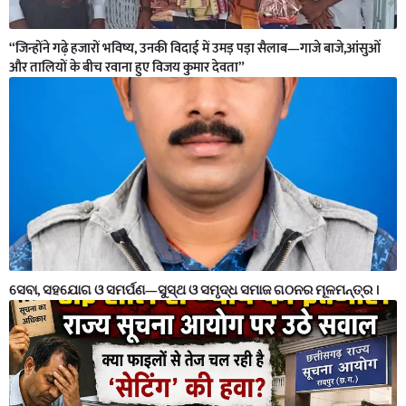
“जिन्होंने गढ़े हजारों भविष्य, उनकी विदाई में उमड़ पड़ा सैलाब—गाजे बाजे,आंसुओं
और तालियों के बीच रवाना हुए विजय कुमार देवता”
ସେବା, ସହଯୋଗ ଓ ସମର୍ପଣ—ସୁସ୍ଥ ଓ ସମୃଦ୍ଧ ସମାଜ ଗଠନର ମୂଳମନ୍ତ୍ର ।