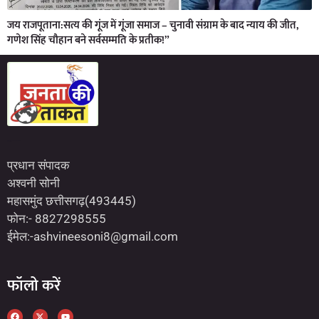
जय राजपूताना:सत्य की गूंज में गूंजा समाज – चुनावी संग्राम के बाद न्याय की जीत,
गणेश सिंह चौहान बने सर्वसम्मति के प्रतीक!”
Marketing Hack4U
7kNetwork
Earn Yatra
प्रधान संपादक
अश्वनी सोनी
महासमुंद छत्तीसगढ़(493445)
फोन:- 8827298555
ईमेल:-ashvineesoni8@gmail.com
फॉलो करें