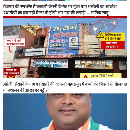
रोजगार की रणभेरी! पिकाडली कंपनी के गेट पर गूंजा ग्राम अछोली का आक्रोश,
‘स्थानीयों का हक नहीं मिला तो होगी आर-पार की लड़ाई’ — मानिक साहू”
अंग्रेज़ी सिखाने के नाम पर ‘खतरे की क्लास’! महासमुंद में बच्चों की जिंदगी से खिलवाड़
या प्रशासन की आंखों पर पट्टी?”