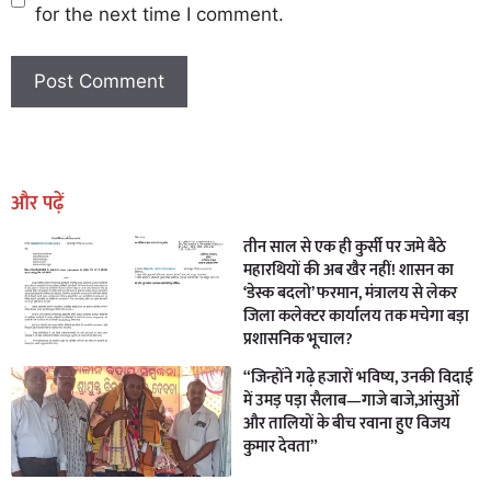
for the next time I comment.
Earn Yatra
Marketing Hack4U
Marketing Hack4U
Earn Yatra
7k Network
Ask Daman
और पढ़ें
तीन साल से एक ही कुर्सी पर जमे बैठे
महारथियों की अब खैर नहीं! शासन का
‘डेस्क बदलो’ फरमान, मंत्रालय से लेकर
जिला कलेक्टर कार्यालय तक मचेगा बड़ा
प्रशासनिक भूचाल?
“जिन्होंने गढ़े हजारों भविष्य, उनकी विदाई
में उमड़ पड़ा सैलाब—गाजे बाजे,आंसुओं
और तालियों के बीच रवाना हुए विजय
कुमार देवता”