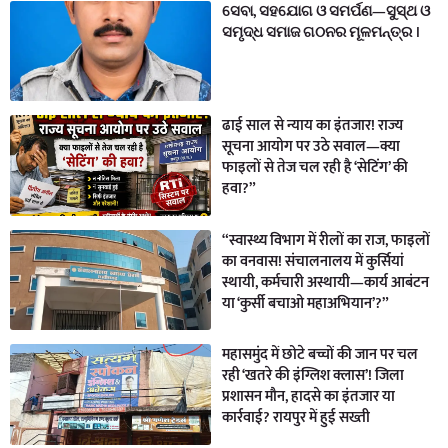
ସେବା, ସହଯୋଗ ଓ ସମର୍ପଣ—ସୁସ୍ଥ ଓ
ସମୃଦ୍ଧ ସମାଜ ଗଠନର ମୂଳମନ୍ତ୍ର ।
ढाई साल से न्याय का इंतजार! राज्य
सूचना आयोग पर उठे सवाल—क्या
फाइलों से तेज चल रही है ‘सेटिंग’ की
हवा?”
“स्वास्थ्य विभाग में रीलों का राज, फाइलों
का वनवास! संचालनालय में कुर्सियां
स्थायी, कर्मचारी अस्थायी—कार्य आबंटन
या ‘कुर्सी बचाओ महाअभियान’?”
महासमुंद में छोटे बच्चों की जान पर चल
रही ‘खतरे की इंग्लिश क्लास’! जिला
प्रशासन मौन, हादसे का इंतजार या
कार्रवाई? रायपुर में हुई सख्ती