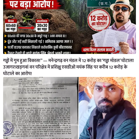
गड्ढों में गुम हुआ विकास!” — मनेन्द्रगढ़ वन मंडल में 12 करोड़ का ‘गड्ढा मॉडल’ घोटाला
उजागर!खड़गवां वन परिक्षेत्र में प्रशिक्षु एसडीओ मयंक सिंह पर करीब 12 करोड़ के
घोटाले का आरोप!