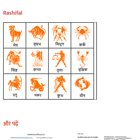
Rashifal
और पढ़ें