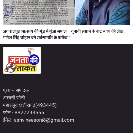
जय राजपूताना:सत्य की गूंज में गूंजा समाज – चुनावी संग्राम के बाद न्याय की जीत,
गणेश सिंह चौहान बने सर्वसम्मति के प्रतीक!”
Marketing Hack4U
7kNetwork
Earn Yatra
प्रधान संपादक
अश्वनी सोनी
महासमुंद छत्तीसगढ़(493445)
फोन:- 8827298555
ईमेल:-ashvineesoni8@gmail.com