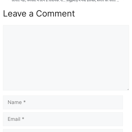
लापता नहीं, जनसेवा में लीन हैं विधायक: पोस्टरबाज़ी कर बौखलाए विपक्ष पर गरजे सिरपुर के उपसरपंच – यह निचले स्तर की राजनीति है”
अबूझमाड़ में मची हलचल, बस्तर की धरती पर टूटा नक्सली आतंक का किला!”
Leave a Comment