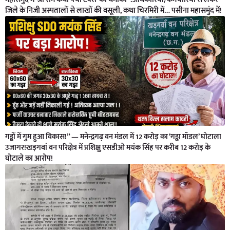
जिले के निजी अस्पतालों से लाखों की वसूली, कथा चिरमिरी में… पसीना महासमुंद में!
गड्ढों में गुम हुआ विकास!” — मनेन्द्रगढ़ वन मंडल में 12 करोड़ का ‘गड्ढा मॉडल’ घोटाला
उजागर!खड़गवां वन परिक्षेत्र में प्रशिक्षु एसडीओ मयंक सिंह पर करीब 12 करोड़ के
घोटाले का आरोप!