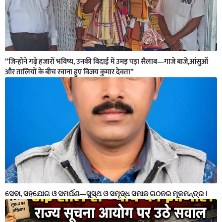
“जिन्होंने गढ़े हजारों भविष्य, उनकी विदाई में उमड़ पड़ा सैलाब—गाजे बाजे,आंसुओं
और तालियों के बीच रवाना हुए विजय कुमार देवता”
ସେବା, ସହଯୋଗ ଓ ସମର୍ପଣ—ସୁସ୍ଥ ଓ ସମୃଦ୍ଧ ସମାଜ ଗଠନର ମୂଳମନ୍ତ୍ର ।