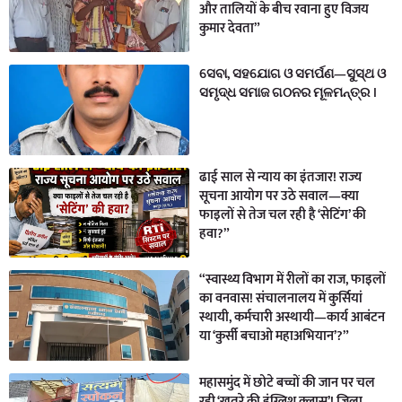
और तालियों के बीच रवाना हुए विजय
कुमार देवता”
ସେବା, ସହଯୋଗ ଓ ସମର୍ପଣ—ସୁସ୍ଥ ଓ
ସମୃଦ୍ଧ ସମାଜ ଗଠନର ମୂଳମନ୍ତ୍ର ।
ढाई साल से न्याय का इंतजार! राज्य
सूचना आयोग पर उठे सवाल—क्या
फाइलों से तेज चल रही है ‘सेटिंग’ की
हवा?”
“स्वास्थ्य विभाग में रीलों का राज, फाइलों
का वनवास! संचालनालय में कुर्सियां
स्थायी, कर्मचारी अस्थायी—कार्य आबंटन
या ‘कुर्सी बचाओ महाअभियान’?”
महासमुंद में छोटे बच्चों की जान पर चल
रही ‘खतरे की इंग्लिश क्लास’! जिला