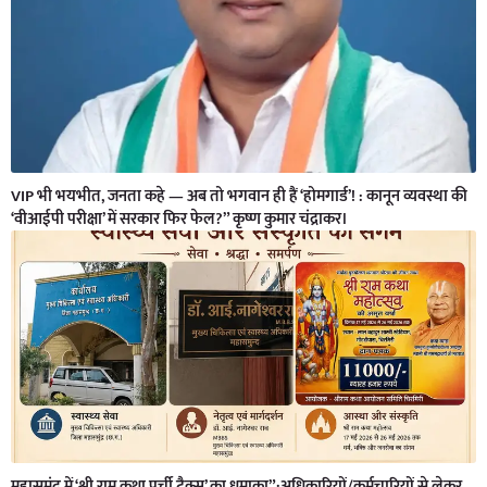
VIP भी भयभीत, जनता कहे — अब तो भगवान ही हैं ‘होमगार्ड’! : कानून व्यवस्था की
‘वीआईपी परीक्षा’ में सरकार फिर फेल?” कृष्ण कुमार चंद्राकर।
महासमुंद में ‘श्री राम कथा पर्ची टैक्स’ का धमाका”:अधिकारियों/कर्मचारियों से लेकर