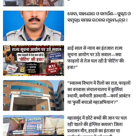
ସେବା, ସହଯୋଗ ଓ ସମର୍ପଣ—ସୁସ୍ଥ ଓ
ସମୃଦ୍ଧ ସମାଜ ଗଠନର ମୂଳମନ୍ତ୍ର ।
ढाई साल से न्याय का इंतजार! राज्य
सूचना आयोग पर उठे सवाल—क्या
फाइलों से तेज चल रही है ‘सेटिंग’ की
हवा?”
“स्वास्थ्य विभाग में रीलों का राज, फाइलों
का वनवास! संचालनालय में कुर्सियां
स्थायी, कर्मचारी अस्थायी—कार्य आबंटन
या ‘कुर्सी बचाओ महाअभियान’?”
महासमुंद में छोटे बच्चों की जान पर चल
रही ‘खतरे की इंग्लिश क्लास’! जिला
प्रशासन मौन, हादसे का इंतजार या