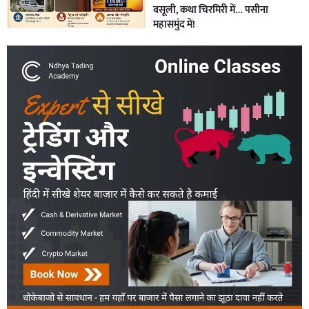
वसूली, कथा चिरमिरी में… पसीना
महासमुंद में!