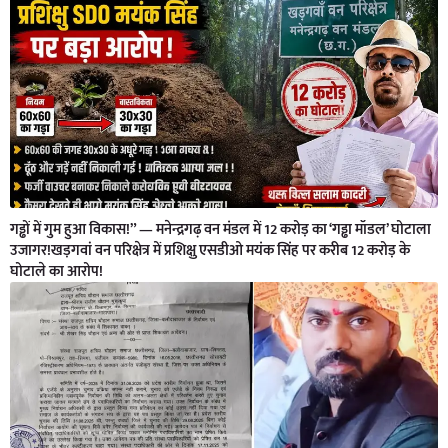
गड्ढों में गुम हुआ विकास!” — मनेन्द्रगढ़ वन मंडल में 12 करोड़ का ‘गड्ढा मॉडल’ घोटाला
उजागर!खड़गवां वन परिक्षेत्र में प्रशिक्षु एसडीओ मयंक सिंह पर करीब 12 करोड़ के
घोटाले का आरोप!