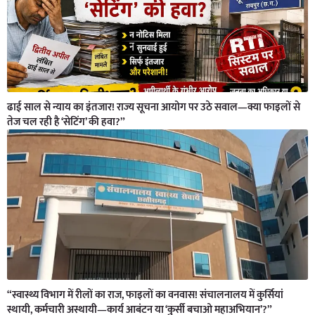
ढाई साल से न्याय का इंतजार! राज्य सूचना आयोग पर उठे सवाल—क्या फाइलों से
तेज चल रही है ‘सेटिंग’ की हवा?”
“स्वास्थ्य विभाग में रीलों का राज, फाइलों का वनवास! संचालनालय में कुर्सियां
स्थायी, कर्मचारी अस्थायी—कार्य आबंटन या ‘कुर्सी बचाओ महाअभियान’?”