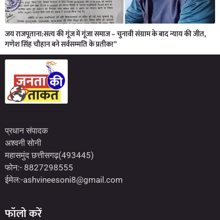
जय राजपूताना:सत्य की गूंज में गूंजा समाज – चुनावी संग्राम के बाद न्याय की जीत,
गणेश सिंह चौहान बने सर्वसम्मति के प्रतीक!”
Marketing Hack4U
7kNetwork
Earn Yatra
प्रधान संपादक
अश्वनी सोनी
महासमुंद छत्तीसगढ़(493445)
फोन:- 8827298555
ईमेल:-ashvineesoni8@gmail.com
फॉलो करें