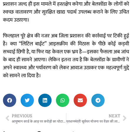
प्रशासन जल्द ही इस मामले में हस्तक्षेप करेगा और बेलसोंडा के लोगों को
स्वच्छ वातावरण और सुरक्षित खाद्य पदार्थ उपलब्ध कराने के लिए उचित
कदम उठाएगा।
फिलहाल पूरे क्षेत्र की नजर अब जिला प्रशासन की कार्रवाई पर टिकी हुई
है। क्या “लिटिल बाईट” आइसक्रीम की मिठास के पीछे कोई कड़वी
सच्चाई छिपी है, या फिर यह केवल एक भ्रम है—इसका फैसला अब जांच
के बाद ही सामने आएगा। लेकिन इतना तय है कि बेलसोंडा के ग्रामीणों ने
अपने स्वास्थ्य और पर्यावरण को लेकर आवाज उठाकर एक महत्वपूर्ण मुद्दे
को सामने ला दिया है।
PREVIOUS
NEXT
आयुष्मान कार्ड के आड़ पर करोड़ों का घोटाला: छुरा के लक्ष्मी नारायण हॉस्पिटल डॉ.ज्योति नारायण दुबे के द्वारा!
प्रधानमंत्री सूर्यघर योजना पर वेंडर की लापरवाही का साया! सोलर लगाने के बाद भी उपभोक्ता अंधेरे में, 21,500 का बिजली बिल थमाया – क्या निरस्त होगा कंपनी का लाइसेंस?”