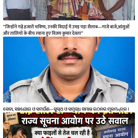
“जिन्होंने गढ़े हजारों भविष्य, उनकी विदाई में उमड़ पड़ा सैलाब—गाजे बाजे,आंसुओं
और तालियों के बीच रवाना हुए विजय कुमार देवता”
ସେବା, ସହଯୋଗ ଓ ସମର୍ପଣ—ସୁସ୍ଥ ଓ ସମୃଦ୍ଧ ସମାଜ ଗଠନର ମୂଳମନ୍ତ୍ର ।