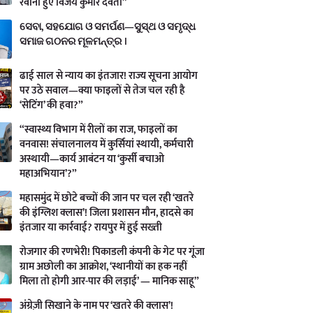
रवाना हुए विजय कुमार देवता”
ସେବା, ସହଯୋଗ ଓ ସମର୍ପଣ—ସୁସ୍ଥ ଓ ସମୃଦ୍ଧ
ସମାଜ ଗଠନର ମୂଳମନ୍ତ୍ର ।
ढाई साल से न्याय का इंतजार! राज्य सूचना आयोग
पर उठे सवाल—क्या फाइलों से तेज चल रही है
‘सेटिंग’ की हवा?”
“स्वास्थ्य विभाग में रीलों का राज, फाइलों का
वनवास! संचालनालय में कुर्सियां स्थायी, कर्मचारी
अस्थायी—कार्य आबंटन या ‘कुर्सी बचाओ
महाअभियान’?”
महासमुंद में छोटे बच्चों की जान पर चल रही ‘खतरे
की इंग्लिश क्लास’! जिला प्रशासन मौन, हादसे का
इंतजार या कार्रवाई? रायपुर में हुई सख्ती
रोजगार की रणभेरी! पिकाडली कंपनी के गेट पर गूंजा
ग्राम अछोली का आक्रोश, ‘स्थानीयों का हक नहीं
मिला तो होगी आर-पार की लड़ाई’ — मानिक साहू”
अंग्रेज़ी सिखाने के नाम पर ‘खतरे की क्लास’!