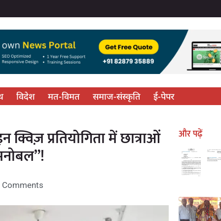
्थ
विदेश
मत-विमत
समाज-संस्कृति
ई-पेपर
्विज़ प्रतियोगिता में छात्राओं
और पढ़ें
ा मनोबल”!
 Comments