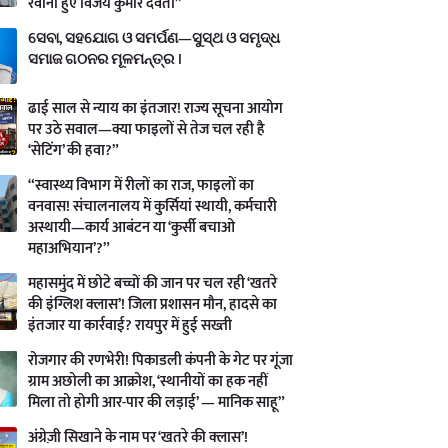
रवाना हुए विजय कुमार देवता”
ସେବା, ସହଯୋଗ ଓ ସମର୍ପଣ—ସୁସ୍ଥ ଓ ସମୃଦ୍ଧ
ସମାଜ ଗଠନର ମୂଳମନ୍ତ୍ର ।
ढाई साल से न्याय का इंतजार! राज्य सूचना आयोग
पर उठे सवाल—क्या फाइलों से तेज चल रही है
‘सेटिंग’ की हवा?”
“स्वास्थ्य विभाग में रीलों का राज, फाइलों का
वनवास! संचालनालय में कुर्सियां स्थायी, कर्मचारी
अस्थायी—कार्य आबंटन या ‘कुर्सी बचाओ
महाअभियान’?”
महासमुंद में छोटे बच्चों की जान पर चल रही ‘खतरे
की इंग्लिश क्लास’! जिला प्रशासन मौन, हादसे का
इंतजार या कार्रवाई? रायपुर में हुई सख्ती
रोजगार की रणभेरी! पिकाडली कंपनी के गेट पर गूंजा
ग्राम अछोली का आक्रोश, ‘स्थानीयों का हक नहीं
मिला तो होगी आर-पार की लड़ाई’ — मानिक साहू”
अंग्रेज़ी सिखाने के नाम पर ‘खतरे की क्लास’!