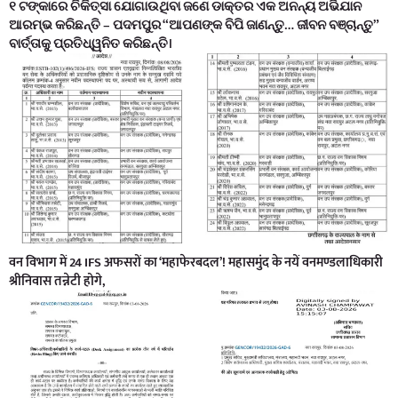
୧ ଟଙ୍କାରେ ଚିକିତ୍ସା ଯୋଗାଉଥିବା ଜଣେ ଡାକ୍ତର ଏକ ଅନନ୍ୟ ଅଭିଯାନ
ଆରମ୍ଭ କରିଛନ୍ତି – ପଦମପୁର “ଆପଣଙ୍କ ବିପି ଜାଣନ୍ତୁ… ଜୀବନ ବଞ୍ଚାନ୍ତୁ”
ବାର୍ତ୍ତାକୁ ପ୍ରତିଧ୍ୱନିତ କରିଛନ୍ତି।
वन विभाग में 24 IFS अफसरों का ‘महाफेरबदल’! महासमुंद के नयें वनमण्डलाधिकारी
श्रीनिवास तन्नेटी होगे,