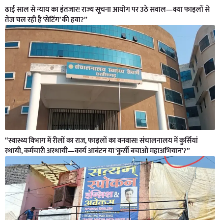
ढाई साल से न्याय का इंतजार! राज्य सूचना आयोग पर उठे सवाल—क्या फाइलों से
तेज चल रही है ‘सेटिंग’ की हवा?”
“स्वास्थ्य विभाग में रीलों का राज, फाइलों का वनवास! संचालनालय में कुर्सियां
स्थायी, कर्मचारी अस्थायी—कार्य आबंटन या ‘कुर्सी बचाओ महाअभियान’?”