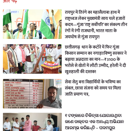
और पढ़ें
रायपुर में तिरंगे का महासैलाब! हाथ में
राष्ट्रध्वज लेकर मुख्यमंत्री साय चले हजारों
कदम—गूंजा ‘राष्ट्र सर्वोपरि’ का संकल्प तीन
रंगों में रंगी राजधानी, भारत माता के
जयघोष से गूंजा रायपुर!
छत्तीसगढ़ धान के कटोरे में फिर गूंजा
किसान सम्मान का नगाड़ा!विष्णु सरकार ने
बढ़ाया अन्नदाता का मान—₹3100 के
भरोसे से खेतों में लौटी उम्मीद, हरेली ने दी
खुशहाली की दस्तक!
सेवा सेतु बना विद्यार्थियों के भविष्य का
संबल, छात्रा संजना को समय पर मिला
जाति प्रमाण पत्र,
୧ ଟଙ୍କାରେ ଚିକିତ୍ସା ଯୋଗାଉଥିବା
ଜଣେ ଡାକ୍ତର ଏକ ଅନନ୍ୟ ଅଭିଯାନ
ଆରମ୍ଭ କରିଛନ୍ତି – ପଦମପୁର