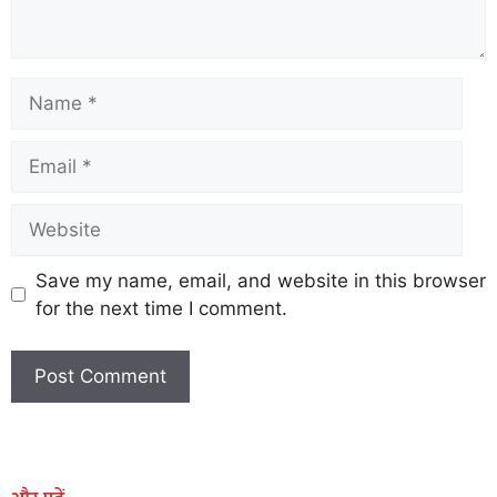
Save my name, email, and website in this browser
for the next time I comment.
Earn Yatra
Marketing Hack4U
Marketing Hack4U
Earn Yatra
7k Network
Ask Daman