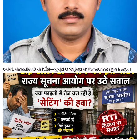
ସେବା, ସହଯୋଗ ଓ ସମର୍ପଣ—ସୁସ୍ଥ ଓ ସମୃଦ୍ଧ ସମାଜ ଗଠନର ମୂଳମନ୍ତ୍ର ।