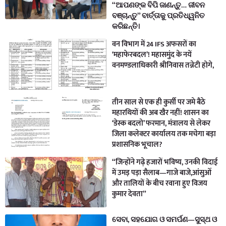
“ଆପଣଙ୍କ ବିପି ଜାଣନ୍ତୁ… ଜୀବନ
ବଞ୍ଚାନ୍ତୁ” ବାର୍ତ୍ତାକୁ ପ୍ରତିଧ୍ୱନିତ
କରିଛନ୍ତି।
वन विभाग में 24 IFS अफसरों का
‘महाफेरबदल’! महासमुंद के नयें
वनमण्डलाधिकारी श्रीनिवास तन्नेटी होगे,
तीन साल से एक ही कुर्सी पर जमे बैठे
महारथियों की अब खैर नहीं! शासन का
‘डेस्क बदलो’ फरमान, मंत्रालय से लेकर
जिला कलेक्टर कार्यालय तक मचेगा बड़ा
प्रशासनिक भूचाल?
“जिन्होंने गढ़े हजारों भविष्य, उनकी विदाई
में उमड़ पड़ा सैलाब—गाजे बाजे,आंसुओं
और तालियों के बीच रवाना हुए विजय
कुमार देवता”
ସେବା, ସହଯୋଗ ଓ ସମର୍ପଣ—ସୁସ୍ଥ ଓ