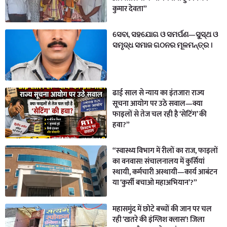
कुमार देवता”
ସେବା, ସହଯୋଗ ଓ ସମର୍ପଣ—ସୁସ୍ଥ ଓ
ସମୃଦ୍ଧ ସମାଜ ଗଠନର ମୂଳମନ୍ତ୍ର ।
ढाई साल से न्याय का इंतजार! राज्य
सूचना आयोग पर उठे सवाल—क्या
फाइलों से तेज चल रही है ‘सेटिंग’ की
हवा?”
“स्वास्थ्य विभाग में रीलों का राज, फाइलों
का वनवास! संचालनालय में कुर्सियां
स्थायी, कर्मचारी अस्थायी—कार्य आबंटन
या ‘कुर्सी बचाओ महाअभियान’?”
महासमुंद में छोटे बच्चों की जान पर चल
रही ‘खतरे की इंग्लिश क्लास’! जिला