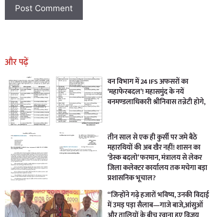
Earn Yatra
Marketing Hack4U
Marketing Hack4U
Earn Yatra
7k Network
Ask Daman
और पढ़ें
वन विभाग में 24 IFS अफसरों का
‘महाफेरबदल’! महासमुंद के नयें
वनमण्डलाधिकारी श्रीनिवास तन्नेटी होगे,
तीन साल से एक ही कुर्सी पर जमे बैठे
महारथियों की अब खैर नहीं! शासन का
‘डेस्क बदलो’ फरमान, मंत्रालय से लेकर
जिला कलेक्टर कार्यालय तक मचेगा बड़ा
प्रशासनिक भूचाल?
“जिन्होंने गढ़े हजारों भविष्य, उनकी विदाई
में उमड़ पड़ा सैलाब—गाजे बाजे,आंसुओं
और तालियों के बीच रवाना हुए विजय