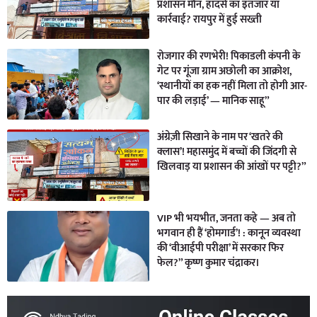
प्रशासन मौन, हादसे का इंतजार या
कार्रवाई? रायपुर में हुई सख्ती
रोजगार की रणभेरी! पिकाडली कंपनी के
गेट पर गूंजा ग्राम अछोली का आक्रोश,
‘स्थानीयों का हक नहीं मिला तो होगी आर-
पार की लड़ाई’ — मानिक साहू”
अंग्रेज़ी सिखाने के नाम पर ‘खतरे की
क्लास’! महासमुंद में बच्चों की जिंदगी से
खिलवाड़ या प्रशासन की आंखों पर पट्टी?”
VIP भी भयभीत, जनता कहे — अब तो
भगवान ही हैं ‘होमगार्ड’! : कानून व्यवस्था
की ‘वीआईपी परीक्षा’ में सरकार फिर
फेल?” कृष्ण कुमार चंद्राकर।