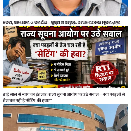
ସେବା, ସହଯୋଗ ଓ ସମର୍ପଣ—ସୁସ୍ଥ ଓ ସମୃଦ୍ଧ ସମାଜ ଗଠନର ମୂଳମନ୍ତ୍ର ।
ढाई साल से न्याय का इंतजार! राज्य सूचना आयोग पर उठे सवाल—क्या फाइलों से
तेज चल रही है ‘सेटिंग’ की हवा?”