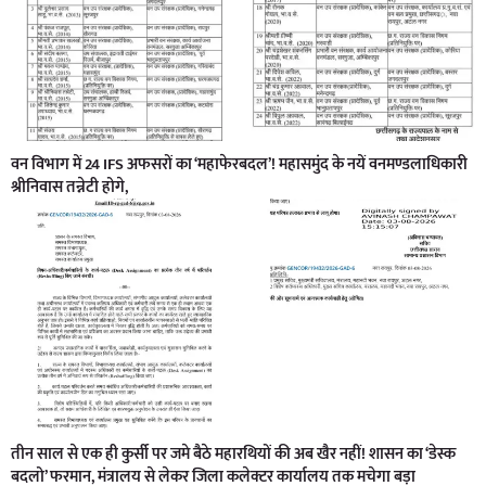
वन विभाग में 24 IFS अफसरों का ‘महाफेरबदल’! महासमुंद के नयें वनमण्डलाधिकारी
श्रीनिवास तन्नेटी होगे,
तीन साल से एक ही कुर्सी पर जमे बैठे महारथियों की अब खैर नहीं! शासन का ‘डेस्क
बदलो’ फरमान, मंत्रालय से लेकर जिला कलेक्टर कार्यालय तक मचेगा बड़ा