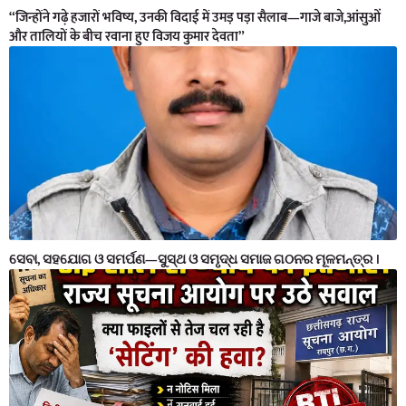
“जिन्होंने गढ़े हजारों भविष्य, उनकी विदाई में उमड़ पड़ा सैलाब—गाजे बाजे,आंसुओं
और तालियों के बीच रवाना हुए विजय कुमार देवता”
ସେବା, ସହଯୋଗ ଓ ସମର୍ପଣ—ସୁସ୍ଥ ଓ ସମୃଦ୍ଧ ସମାଜ ଗଠନର ମୂଳମନ୍ତ୍ର ।