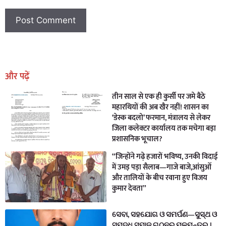
Earn Yatra
Marketing Hack4U
Marketing Hack4U
Earn Yatra
7k Network
Ask Daman
और पढ़ें
तीन साल से एक ही कुर्सी पर जमे बैठे
महारथियों की अब खैर नहीं! शासन का
‘डेस्क बदलो’ फरमान, मंत्रालय से लेकर
जिला कलेक्टर कार्यालय तक मचेगा बड़ा
प्रशासनिक भूचाल?
“जिन्होंने गढ़े हजारों भविष्य, उनकी विदाई
में उमड़ पड़ा सैलाब—गाजे बाजे,आंसुओं
और तालियों के बीच रवाना हुए विजय
कुमार देवता”
ସେବା, ସହଯୋଗ ଓ ସମର୍ପଣ—ସୁସ୍ଥ ଓ
ସମୃଦ୍ଧ ସମାଜ ଗଠନର ମୂଳମନ୍ତ୍ର ।