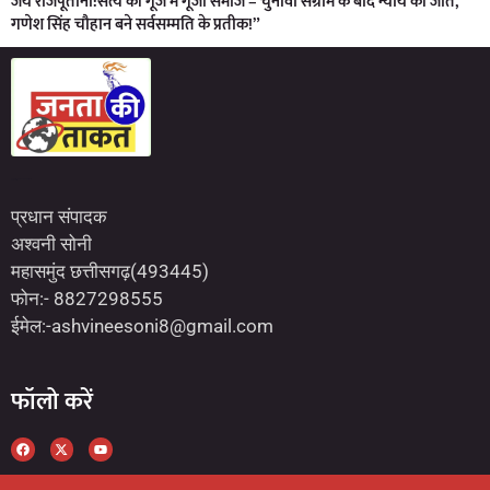
जय राजपूताना:सत्य की गूंज में गूंजा समाज – चुनावी संग्राम के बाद न्याय की जीत,
गणेश सिंह चौहान बने सर्वसम्मति के प्रतीक!”
Marketing Hack4U
7kNetwork
Earn Yatra
प्रधान संपादक
अश्वनी सोनी
महासमुंद छत्तीसगढ़(493445)
फोन:- 8827298555
ईमेल:-ashvineesoni8@gmail.com
फॉलो करें