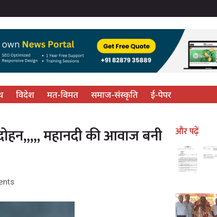
्थ
विदेश
मत-विमत
समाज-संस्कृति
ई-पेपर
ै दोहन,,,,, महानदी की आवाज बनी
और पढ़ें
nts