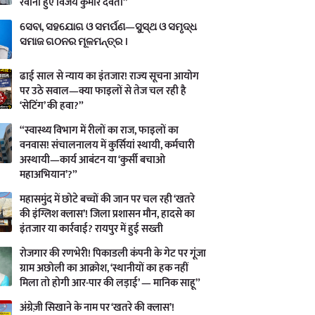
रवाना हुए विजय कुमार देवता”
ସେବା, ସହଯୋଗ ଓ ସମର୍ପଣ—ସୁସ୍ଥ ଓ ସମୃଦ୍ଧ
ସମାଜ ଗଠନର ମୂଳମନ୍ତ୍ର ।
ढाई साल से न्याय का इंतजार! राज्य सूचना आयोग
पर उठे सवाल—क्या फाइलों से तेज चल रही है
‘सेटिंग’ की हवा?”
“स्वास्थ्य विभाग में रीलों का राज, फाइलों का
वनवास! संचालनालय में कुर्सियां स्थायी, कर्मचारी
अस्थायी—कार्य आबंटन या ‘कुर्सी बचाओ
महाअभियान’?”
महासमुंद में छोटे बच्चों की जान पर चल रही ‘खतरे
की इंग्लिश क्लास’! जिला प्रशासन मौन, हादसे का
इंतजार या कार्रवाई? रायपुर में हुई सख्ती
रोजगार की रणभेरी! पिकाडली कंपनी के गेट पर गूंजा
ग्राम अछोली का आक्रोश, ‘स्थानीयों का हक नहीं
मिला तो होगी आर-पार की लड़ाई’ — मानिक साहू”
अंग्रेज़ी सिखाने के नाम पर ‘खतरे की क्लास’!