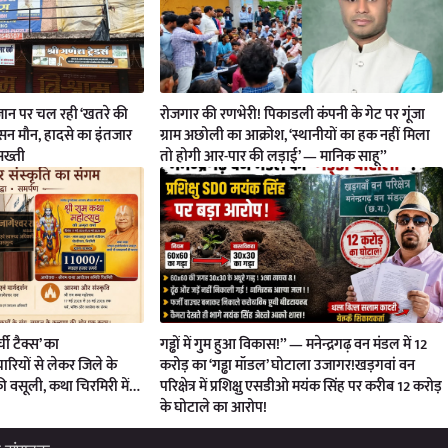
ी जान पर चल रही ‘खतरे की
रोजगार की रणभेरी! पिकाडली कंपनी के गेट पर गूंजा
ासन मौन, हादसे का इंतजार
ग्राम अछोली का आक्रोश, ‘स्थानीयों का हक नहीं मिला
 सख्ती
तो होगी आर-पार की लड़ाई’ — मानिक साहू”
्ची टैक्स’ का
गड्ढों में गुम हुआ विकास!” — मनेन्द्रगढ़ वन मंडल में 12
रियों से लेकर जिले के
करोड़ का ‘गड्ढा मॉडल’ घोटाला उजागर!खड़गवां वन
की वसूली, कथा चिरमिरी में…
परिक्षेत्र में प्रशिक्षु एसडीओ मयंक सिंह पर करीब 12 करोड़
के घोटाले का आरोप!