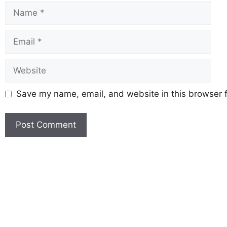
Save my name, email, and website in this browser f
Earn Yatra
Marketing Hack4U
Marketing Hack4U
Earn Yatra
7k Network
Ask Daman