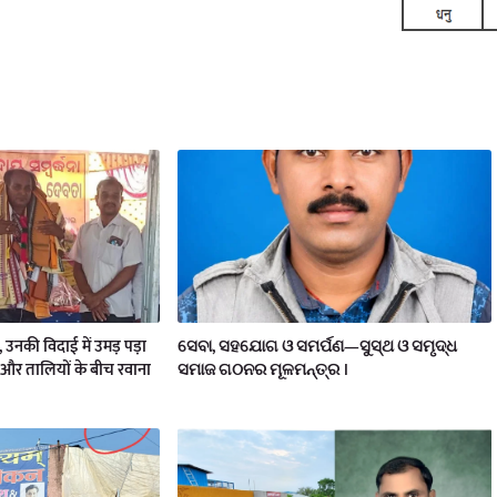
य, उनकी विदाई में उमड़ पड़ा
ସେବା, ସହଯୋଗ ଓ ସମର୍ପଣ—ସୁସ୍ଥ ଓ ସମୃଦ୍ଧ
और तालियों के बीच रवाना
ସମାଜ ଗଠନର ମୂଳମନ୍ତ୍ର ।