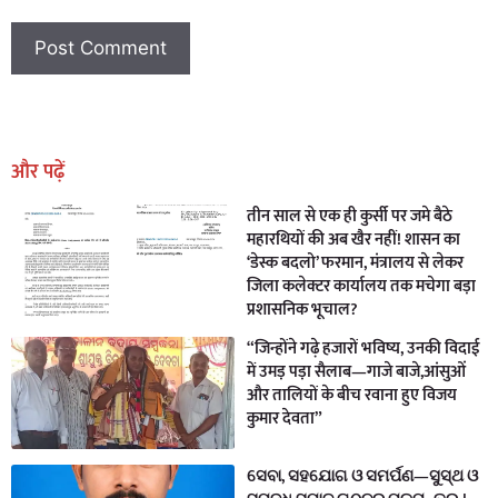
Earn Yatra
Marketing Hack4U
Marketing Hack4U
Earn Yatra
7k Network
Ask Daman
और पढ़ें
तीन साल से एक ही कुर्सी पर जमे बैठे
महारथियों की अब खैर नहीं! शासन का
‘डेस्क बदलो’ फरमान, मंत्रालय से लेकर
जिला कलेक्टर कार्यालय तक मचेगा बड़ा
प्रशासनिक भूचाल?
“जिन्होंने गढ़े हजारों भविष्य, उनकी विदाई
में उमड़ पड़ा सैलाब—गाजे बाजे,आंसुओं
और तालियों के बीच रवाना हुए विजय
कुमार देवता”
ସେବା, ସହଯୋଗ ଓ ସମର୍ପଣ—ସୁସ୍ଥ ଓ