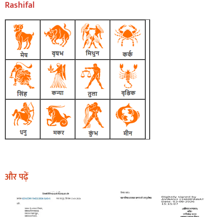
Rashifal
और पढ़ें