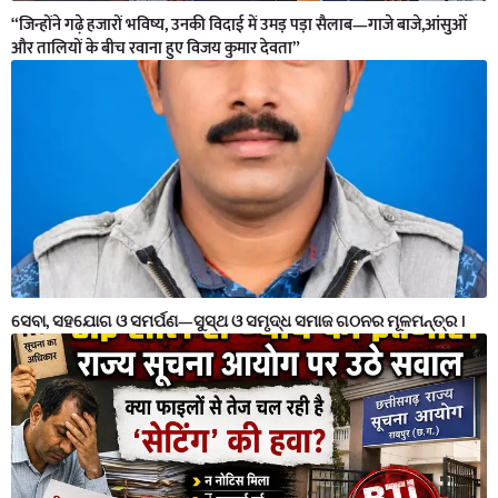
“जिन्होंने गढ़े हजारों भविष्य, उनकी विदाई में उमड़ पड़ा सैलाब—गाजे बाजे,आंसुओं
और तालियों के बीच रवाना हुए विजय कुमार देवता”
ସେବା, ସହଯୋଗ ଓ ସମର୍ପଣ—ସୁସ୍ଥ ଓ ସମୃଦ୍ଧ ସମାଜ ଗଠନର ମୂଳମନ୍ତ୍ର ।