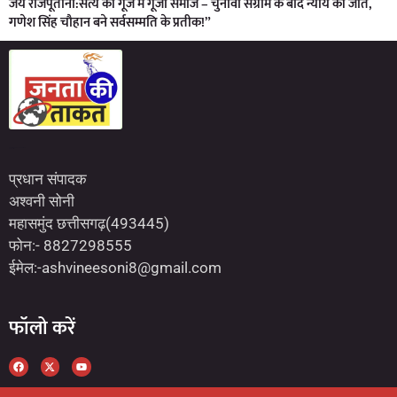
जय राजपूताना:सत्य की गूंज में गूंजा समाज – चुनावी संग्राम के बाद न्याय की जीत,
गणेश सिंह चौहान बने सर्वसम्मति के प्रतीक!”
Marketing Hack4U
7kNetwork
Earn Yatra
प्रधान संपादक
अश्वनी सोनी
महासमुंद छत्तीसगढ़(493445)
फोन:- 8827298555
ईमेल:-ashvineesoni8@gmail.com
फॉलो करें