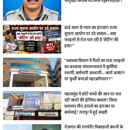
ସମୃଦ୍ଧ ସମାଜ ଗଠନର ମୂଳମନ୍ତ୍ର ।
ढाई साल से न्याय का इंतजार! राज्य
सूचना आयोग पर उठे सवाल—क्या
फाइलों से तेज चल रही है ‘सेटिंग’ की
हवा?”
“स्वास्थ्य विभाग में रीलों का राज, फाइलों
का वनवास! संचालनालय में कुर्सियां
स्थायी, कर्मचारी अस्थायी—कार्य आबंटन
या ‘कुर्सी बचाओ महाअभियान’?”
महासमुंद में छोटे बच्चों की जान पर चल
रही ‘खतरे की इंग्लिश क्लास’! जिला
प्रशासन मौन, हादसे का इंतजार या
कार्रवाई? रायपुर में हुई सख्ती
रोजगार की रणभेरी! पिकाडली कंपनी के