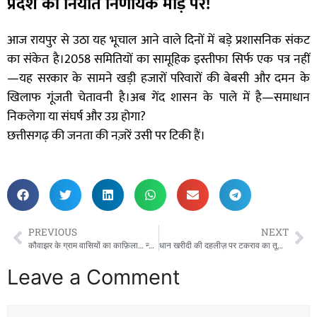
प्रदेश की नियति निर्णायक मोड़ पर!
आज रायपुर से उठा यह भूचाल आने वाले दिनों में बड़े प्रशासनिक संकट
का संकेत है।2058 समितियों का सामूहिक इस्तीफा सिर्फ एक पत्र नहीं
—यह सरकार के सामने खड़ी हजारों परिवारों की बेबसी और दमन के
खिलाफ गूंजती चेतावनी है।अब गेंद शासन के पाले में है—समाधान
निकलेगा या संघर्ष और उग्र होगा?
छत्तीसगढ़ की जनता की नज़रें उसी पर टिकी हैं।
PREVIOUS
NEXT
कौवाझर के ग्राम वासियों का काफ़िला… न्याय की राह पर उठी पगध्वनियाँ”:तालाब और रास्ते की लड़ाई… पूरा गांव पैदल पहुँच रहा उप-तहसील कार्यालय!
धान खरीदी की दहलीज़ पर टकराव का तूफान… हड़ताल से लौटे कर्मचारी, अब शासन से ‘न्याय की मांग’— एस्मा की तलवार हटाने की गुहार!”
Leave a Comment