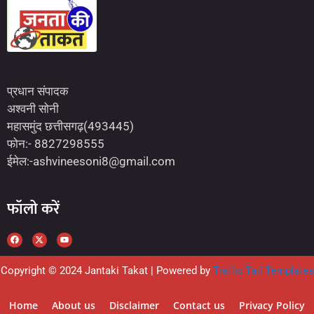
Marketing Hack4U
7kNetwork
Earn Yatra
प्रधान संपादक
अश्वनी सोनी
महासमुंद छत्तीसगढ़(493445)
फोन:- 8827298555
ईमेल:-ashvineesoni8@gmail.com
फॉलो करें
Copyright © 2024 Jantaki Takat | Powered by
Traffic Tail Templates
Home
About us
Disclaimer
Contact us
Privacy Policy