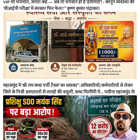
VIP भी भयभीत, जनता कहे — अब तो भगवान ही हैं ‘होमगार्ड’! : कानून व्यवस्था की
‘वीआईपी परीक्षा’ में सरकार फिर फेल?” कृष्ण कुमार चंद्राकर।
महासमुंद में ‘श्री राम कथा पर्ची टैक्स’ का धमाका”:अधिकारियों/कर्मचारियों से लेकर
जिले के निजी अस्पतालों से लाखों की वसूली, कथा चिरमिरी में… पसीना महासमुंद में!