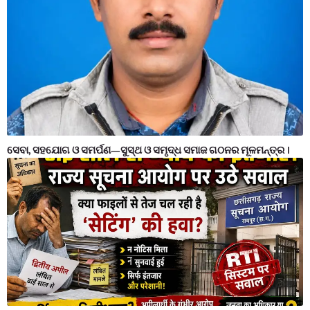
ସେବା, ସହଯୋଗ ଓ ସମର୍ପଣ—ସୁସ୍ଥ ଓ ସମୃଦ୍ଧ ସମାଜ ଗଠନର ମୂଳମନ୍ତ୍ର ।