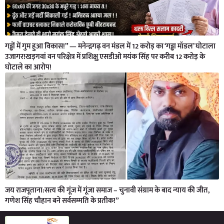
गड्ढों में गुम हुआ विकास!” — मनेन्द्रगढ़ वन मंडल में 12 करोड़ का ‘गड्ढा मॉडल’ घोटाला
उजागर!खड़गवां वन परिक्षेत्र में प्रशिक्षु एसडीओ मयंक सिंह पर करीब 12 करोड़ के
घोटाले का आरोप!
जय राजपूताना:सत्य की गूंज में गूंजा समाज – चुनावी संग्राम के बाद न्याय की जीत,
गणेश सिंह चौहान बने सर्वसम्मति के प्रतीक!”