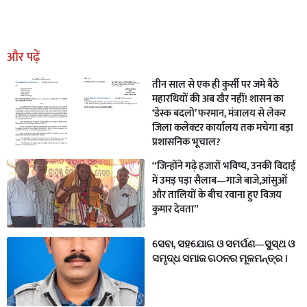
Earn Yatra
Marketing Hack4U
Marketing Hack4U
Earn Yatra
7k Network
Ask Daman
और पढ़ें
तीन साल से एक ही कुर्सी पर जमे बैठे
महारथियों की अब खैर नहीं! शासन का
‘डेस्क बदलो’ फरमान, मंत्रालय से लेकर
जिला कलेक्टर कार्यालय तक मचेगा बड़ा
प्रशासनिक भूचाल?
“जिन्होंने गढ़े हजारों भविष्य, उनकी विदाई
में उमड़ पड़ा सैलाब—गाजे बाजे,आंसुओं
और तालियों के बीच रवाना हुए विजय
कुमार देवता”
ସେବା, ସହଯୋଗ ଓ ସମର୍ପଣ—ସୁସ୍ଥ ଓ
ସମୃଦ୍ଧ ସମାଜ ଗଠନର ମୂଳମନ୍ତ୍ର ।