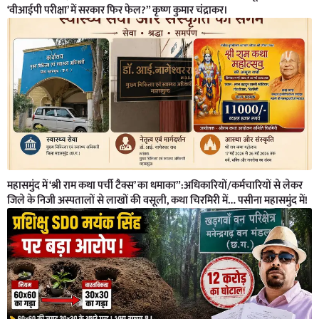
‘वीआईपी परीक्षा’ में सरकार फिर फेल?” कृष्ण कुमार चंद्राकर।
महासमुंद में ‘श्री राम कथा पर्ची टैक्स’ का धमाका”:अधिकारियों/कर्मचारियों से लेकर
जिले के निजी अस्पतालों से लाखों की वसूली, कथा चिरमिरी में… पसीना महासमुंद में!