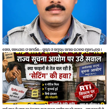
ସେବା, ସହଯୋଗ ଓ ସମର୍ପଣ—ସୁସ୍ଥ ଓ ସମୃଦ୍ଧ ସମାଜ ଗଠନର ମୂଳମନ୍ତ୍ର ।