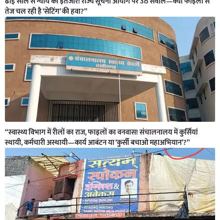
ढाई साल से न्याय का इंतजार! राज्य सूचना आयोग पर उठे सवाल—क्या फाइलों से
तेज चल रही है ‘सेटिंग’ की हवा?”
“स्वास्थ्य विभाग में रीलों का राज, फाइलों का वनवास! संचालनालय में कुर्सियां
स्थायी, कर्मचारी अस्थायी—कार्य आबंटन या ‘कुर्सी बचाओ महाअभियान’?”