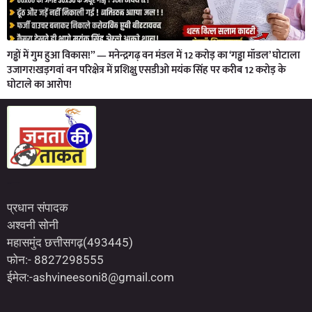
गड्ढों में गुम हुआ विकास!” — मनेन्द्रगढ़ वन मंडल में 12 करोड़ का ‘गड्ढा मॉडल’ घोटाला
उजागर!खड़गवां वन परिक्षेत्र में प्रशिक्षु एसडीओ मयंक सिंह पर करीब 12 करोड़ के
घोटाले का आरोप!
Marketing Hack4U
7kNetwork
Earn Yatra
प्रधान संपादक
अश्वनी सोनी
महासमुंद छत्तीसगढ़(493445)
फोन:- 8827298555
ईमेल:-ashvineesoni8@gmail.com