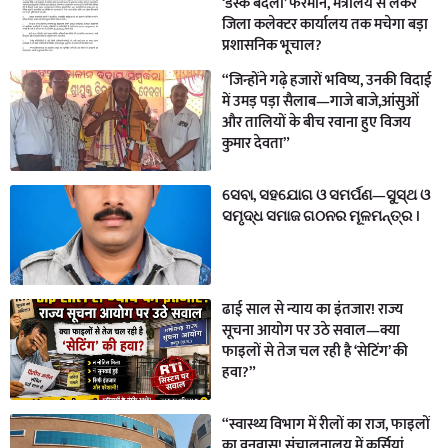
‘डेस्क बदलो’ फरमान, मंत्रालय से लेकर
जिला कलेक्टर कार्यालय तक मचेगा बड़ा
प्रशासनिक भूचाल?
“जिन्होंने गढ़े हजारों भविष्य, उनकी विदाई
में उमड़ पड़ा सैलाब—गाजे बाजे,आंसुओं
और तालियों के बीच रवाना हुए विजय
कुमार देवता”
ସେବା, ସହଯୋଗ ଓ ସମର୍ପଣ—ସୁସ୍ଥ ଓ
ସମୃଦ୍ଧ ସମାଜ ଗଠନର ମୂଳମନ୍ତ୍ର ।
ढाई साल से न्याय का इंतजार! राज्य
सूचना आयोग पर उठे सवाल—क्या
फाइलों से तेज चल रही है ‘सेटिंग’ की
हवा?”
“स्वास्थ्य विभाग में रीलों का राज, फाइलों
का वनवास! संचालनालय में कुर्सियां