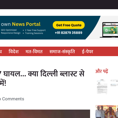
्थ
विदेश
मत-विमत
समाज-संस्कृति
ई-पेपर
27 घायल… क्या दिल्ली ब्लास्ट से
और पढ़ें
ें!
o Comments