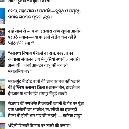
रवाना हुए विजय कुमार देवता”
ସେବା, ସହଯୋଗ ଓ ସମର୍ପଣ—ସୁସ୍ଥ ଓ ସମୃଦ୍ଧ
ସମାଜ ଗଠନର ମୂଳମନ୍ତ୍ର ।
ढाई साल से न्याय का इंतजार! राज्य सूचना आयोग
पर उठे सवाल—क्या फाइलों से तेज चल रही है
‘सेटिंग’ की हवा?”
“स्वास्थ्य विभाग में रीलों का राज, फाइलों का
वनवास! संचालनालय में कुर्सियां स्थायी, कर्मचारी
अस्थायी—कार्य आबंटन या ‘कुर्सी बचाओ
महाअभियान’?”
महासमुंद में छोटे बच्चों की जान पर चल रही ‘खतरे
की इंग्लिश क्लास’! जिला प्रशासन मौन, हादसे का
इंतजार या कार्रवाई? रायपुर में हुई सख्ती
रोजगार की रणभेरी! पिकाडली कंपनी के गेट पर गूंजा
ग्राम अछोली का आक्रोश, ‘स्थानीयों का हक नहीं
मिला तो होगी आर-पार की लड़ाई’ — मानिक साहू”
अंग्रेज़ी सिखाने के नाम पर ‘खतरे की क्लास’!