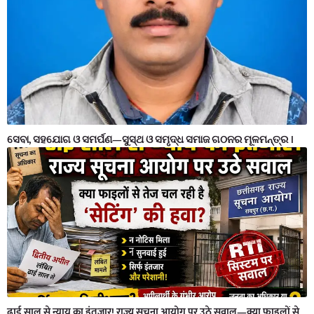
ସେବା, ସହଯୋଗ ଓ ସମର୍ପଣ—ସୁସ୍ଥ ଓ ସମୃଦ୍ଧ ସମାଜ ଗଠନର ମୂଳମନ୍ତ୍ର ।
ढाई साल से न्याय का इंतजार! राज्य सूचना आयोग पर उठे सवाल—क्या फाइलों से