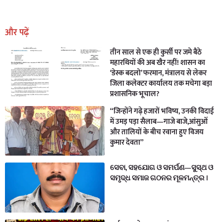
Earn Yatra
Marketing Hack4U
Marketing Hack4U
Earn Yatra
7k Network
Ask Daman
और पढ़ें
तीन साल से एक ही कुर्सी पर जमे बैठे
महारथियों की अब खैर नहीं! शासन का
‘डेस्क बदलो’ फरमान, मंत्रालय से लेकर
जिला कलेक्टर कार्यालय तक मचेगा बड़ा
प्रशासनिक भूचाल?
“जिन्होंने गढ़े हजारों भविष्य, उनकी विदाई
में उमड़ पड़ा सैलाब—गाजे बाजे,आंसुओं
और तालियों के बीच रवाना हुए विजय
कुमार देवता”
ସେବା, ସହଯୋଗ ଓ ସମର୍ପଣ—ସୁସ୍ଥ ଓ
ସମୃଦ୍ଧ ସମାଜ ଗଠନର ମୂଳମନ୍ତ୍ର ।