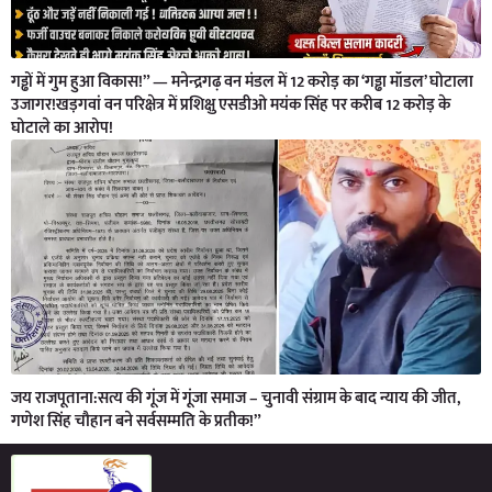
गड्ढों में गुम हुआ विकास!” — मनेन्द्रगढ़ वन मंडल में 12 करोड़ का ‘गड्ढा मॉडल’ घोटाला
उजागर!खड़गवां वन परिक्षेत्र में प्रशिक्षु एसडीओ मयंक सिंह पर करीब 12 करोड़ के
घोटाले का आरोप!
जय राजपूताना:सत्य की गूंज में गूंजा समाज – चुनावी संग्राम के बाद न्याय की जीत,
गणेश सिंह चौहान बने सर्वसम्मति के प्रतीक!”