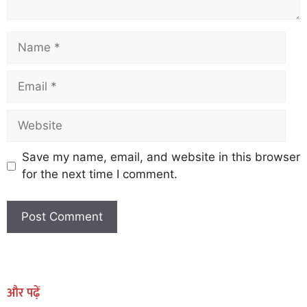
Save my name, email, and website in this browser
for the next time I comment.
Earn Yatra
Marketing Hack4U
Marketing Hack4U
Earn Yatra
7k Network
Ask Daman
और पढ़ें