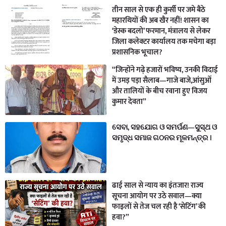
तीन साल से एक ही कुर्सी पर जमे बैठे
महारथियों की अब खैर नहीं! शासन का
‘डेस्क बदलो’ फरमान, मंत्रालय से लेकर
जिला कलेक्टर कार्यालय तक मचेगा बड़ा
प्रशासनिक भूचाल?
“जिन्होंने गढ़े हजारों भविष्य, उनकी विदाई
में उमड़ पड़ा सैलाब—गाजे बाजे,आंसुओं
और तालियों के बीच रवाना हुए विजय
कुमार देवता”
ସେବା, ସହଯୋଗ ଓ ସମର୍ପଣ—ସୁସ୍ଥ ଓ
ସମୃଦ୍ଧ ସମାଜ ଗଠନର ମୂଳମନ୍ତ୍ର ।
ढाई साल से न्याय का इंतजार! राज्य
सूचना आयोग पर उठे सवाल—क्या
फाइलों से तेज चल रही है ‘सेटिंग’ की
हवा?”