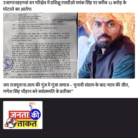
उजागर!खड़गवां वन परिक्षेत्र में प्रशिक्षु एसडीओ मयंक सिंह पर करीब 12 करोड़ के
घोटाले का आरोप!
जय राजपूताना:सत्य की गूंज में गूंजा समाज – चुनावी संग्राम के बाद न्याय की जीत,
गणेश सिंह चौहान बने सर्वसम्मति के प्रतीक!”
Marketing Hack4U
7kNetwork
Earn Yatra