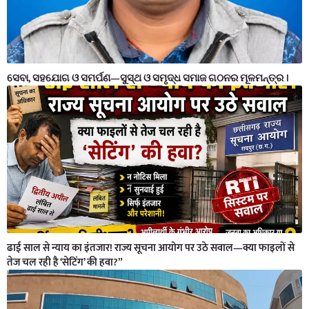
ସେବା, ସହଯୋଗ ଓ ସମର୍ପଣ—ସୁସ୍ଥ ଓ ସମୃଦ୍ଧ ସମାଜ ଗଠନର ମୂଳମନ୍ତ୍ର ।
ढाई साल से न्याय का इंतजार! राज्य सूचना आयोग पर उठे सवाल—क्या फाइलों से
तेज चल रही है ‘सेटिंग’ की हवा?”