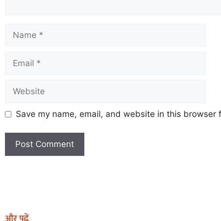
Save my name, email, and website in this browser f
Earn Yatra
Marketing Hack4U
Marketing Hack4U
Earn Yatra
7k Network
Ask Daman
और पढ़ें