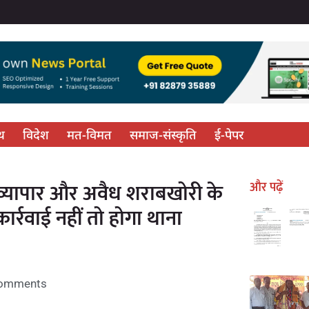
्थ
विदेश
मत-विमत
समाज-संस्कृति
ई-पेपर
देह व्यापार और अवैध शराबखोरी के
और पढ़ें
्रवाई नहीं तो होगा थाना
omments