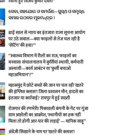
रवाना हुए विजय कुमार देवता”
ସେବା, ସହଯୋଗ ଓ ସମର୍ପଣ—ସୁସ୍ଥ ଓ ସମୃଦ୍ଧ
ସମାଜ ଗଠନର ମୂଳମନ୍ତ୍ର ।
ढाई साल से न्याय का इंतजार! राज्य सूचना आयोग
पर उठे सवाल—क्या फाइलों से तेज चल रही है
‘सेटिंग’ की हवा?”
“स्वास्थ्य विभाग में रीलों का राज, फाइलों का
वनवास! संचालनालय में कुर्सियां स्थायी, कर्मचारी
अस्थायी—कार्य आबंटन या ‘कुर्सी बचाओ
महाअभियान’?”
महासमुंद में छोटे बच्चों की जान पर चल रही ‘खतरे
की इंग्लिश क्लास’! जिला प्रशासन मौन, हादसे का
इंतजार या कार्रवाई? रायपुर में हुई सख्ती
रोजगार की रणभेरी! पिकाडली कंपनी के गेट पर गूंजा
ग्राम अछोली का आक्रोश, ‘स्थानीयों का हक नहीं
मिला तो होगी आर-पार की लड़ाई’ — मानिक साहू”
अंग्रेज़ी सिखाने के नाम पर ‘खतरे की क्लास’!