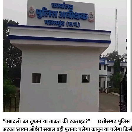
“तबादलों का तूफान या ताकत की टकराहट?” — छत्तीसगढ़ पुलिस म
अटका ‘लायन ऑर्डर’! सवाल वही पुराना: चलेगा कानून या चलेगा कि