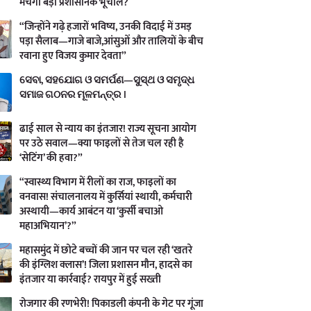
मचेगा बड़ा प्रशासनिक भूचाल?
“जिन्होंने गढ़े हजारों भविष्य, उनकी विदाई में उमड़
पड़ा सैलाब—गाजे बाजे,आंसुओं और तालियों के बीच
रवाना हुए विजय कुमार देवता”
ସେବା, ସହଯୋଗ ଓ ସମର୍ପଣ—ସୁସ୍ଥ ଓ ସମୃଦ୍ଧ
ସମାଜ ଗଠନର ମୂଳମନ୍ତ୍ର ।
ढाई साल से न्याय का इंतजार! राज्य सूचना आयोग
पर उठे सवाल—क्या फाइलों से तेज चल रही है
‘सेटिंग’ की हवा?”
“स्वास्थ्य विभाग में रीलों का राज, फाइलों का
वनवास! संचालनालय में कुर्सियां स्थायी, कर्मचारी
अस्थायी—कार्य आबंटन या ‘कुर्सी बचाओ
महाअभियान’?”
महासमुंद में छोटे बच्चों की जान पर चल रही ‘खतरे
की इंग्लिश क्लास’! जिला प्रशासन मौन, हादसे का
इंतजार या कार्रवाई? रायपुर में हुई सख्ती
रोजगार की रणभेरी! पिकाडली कंपनी के गेट पर गूंजा