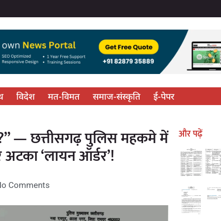
्थ
विदेश
मत-विमत
समाज-संस्कृति
ई-पेपर
” — छत्तीसगढ़ पुलिस महकमे में
और पढ़ें
र अटका ‘लायन ऑर्डर’!
No Comments