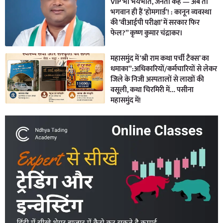
VIP भी भयभीत, जनता कहे — अब तो
भगवान ही हैं ‘होमगार्ड’! : कानून व्यवस्था
की ‘वीआईपी परीक्षा’ में सरकार फिर
फेल?” कृष्ण कुमार चंद्राकर।
महासमुंद में ‘श्री राम कथा पर्ची टैक्स’ का
धमाका”:अधिकारियों/कर्मचारियों से लेकर
जिले के निजी अस्पतालों से लाखों की
वसूली, कथा चिरमिरी में… पसीना
महासमुंद में!