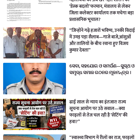
‘डेस्क बदलो’ फरमान, मंत्रालय से लेकर
जिला कलेक्टर कार्यालय तक मचेगा बड़ा
प्रशासनिक भूचाल?
“जिन्होंने गढ़े हजारों भविष्य, उनकी विदाई
में उमड़ पड़ा सैलाब—गाजे बाजे,आंसुओं
और तालियों के बीच रवाना हुए विजय
कुमार देवता”
ସେବା, ସହଯୋଗ ଓ ସମର୍ପଣ—ସୁସ୍ଥ ଓ
ସମୃଦ୍ଧ ସମାଜ ଗଠନର ମୂଳମନ୍ତ୍ର ।
ढाई साल से न्याय का इंतजार! राज्य
सूचना आयोग पर उठे सवाल—क्या
फाइलों से तेज चल रही है ‘सेटिंग’ की
हवा?”
“स्वास्थ्य विभाग में रीलों का राज, फाइलों