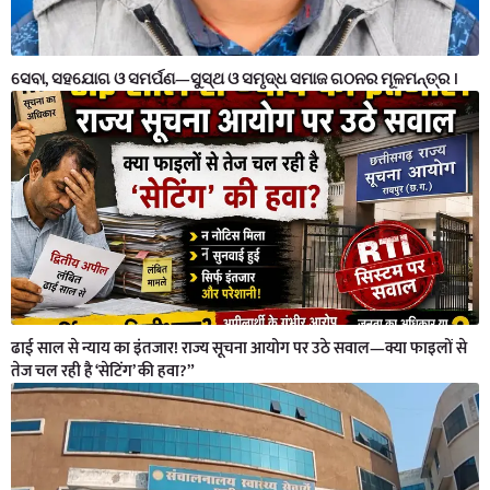
ସେବା, ସହଯୋଗ ଓ ସମର୍ପଣ—ସୁସ୍ଥ ଓ ସମୃଦ୍ଧ ସମାଜ ଗଠନର ମୂଳମନ୍ତ୍ର ।
ढाई साल से न्याय का इंतजार! राज्य सूचना आयोग पर उठे सवाल—क्या फाइलों से
तेज चल रही है ‘सेटिंग’ की हवा?”