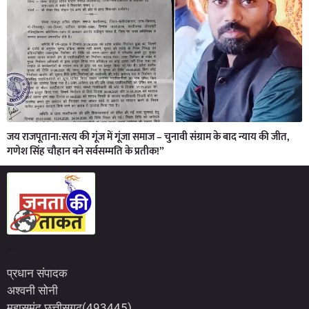
जय राजपूताना:सत्य की गूंज में गूंजा समाज – चुनावी संग्राम के बाद न्याय की जीत,
गणेश सिंह चौहान बने सर्वसम्मति के प्रतीक!”
Marketing Hack4U
7kNetwork
Earn Yatra
प्रधान संपादक
अश्वनी सोनी
महासमुंद छत्तीसगढ़(493445)