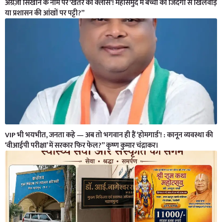
अंग्रेज़ी सिखाने के नाम पर ‘खतरे की क्लास’! महासमुंद में बच्चों की जिंदगी से खिलवाड़
या प्रशासन की आंखों पर पट्टी?”
VIP भी भयभीत, जनता कहे — अब तो भगवान ही हैं ‘होमगार्ड’! : कानून व्यवस्था की
‘वीआईपी परीक्षा’ में सरकार फिर फेल?” कृष्ण कुमार चंद्राकर।