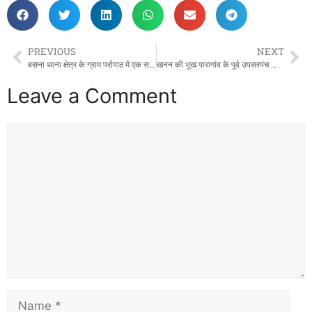
PREVIOUS
NEXT
बसना थाना क्षेत्र के ग्राम पर्रापाठ में एक सनसनी खुलासा पिता ही निकला पुत्र का हत्यारा,,,,,
खनन की भूख पारागांव के पूर्व उपसरपंच की जान ले गई,,,,,,,, अवैध रेत खनन पर क्यों नहीं हो रही कड़ी कारवाही – क्यों माफियाओं धड़ल्ले से महानदी का सीना चीर रहे है ? कब जागेगा प्रशासन?
Leave a Comment