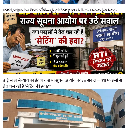
ସେବା, ସହଯୋଗ ଓ ସମର୍ପଣ—ସୁସ୍ଥ ଓ ସମୃଦ୍ଧ ସମାଜ ଗଠନର ମୂଳମନ୍ତ୍ର ।
ढाई साल से न्याय का इंतजार! राज्य सूचना आयोग पर उठे सवाल—क्या फाइलों से
तेज चल रही है ‘सेटिंग’ की हवा?”