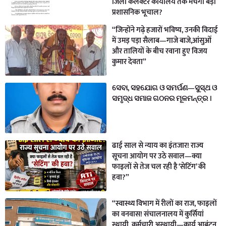
जिला कलेक्टर कार्यालय तक मचेगा बड़ा
प्रशासनिक भूचाल?
“जिन्होंने गढ़े हजारों भविष्य, उनकी विदाई
में उमड़ पड़ा सैलाब—गाजे बाजे,आंसुओं
और तालियों के बीच रवाना हुए विजय
कुमार देवता”
ସେବା, ସହଯୋଗ ଓ ସମର୍ପଣ—ସୁସ୍ଥ ଓ
ସମୃଦ୍ଧ ସମାଜ ଗଠନର ମୂଳମନ୍ତ୍ର ।
ढाई साल से न्याय का इंतजार! राज्य
सूचना आयोग पर उठे सवाल—क्या
फाइलों से तेज चल रही है ‘सेटिंग’ की
हवा?”
“स्वास्थ्य विभाग में रीलों का राज, फाइलों
का वनवास! संचालनालय में कुर्सियां
स्थायी, कर्मचारी अस्थायी—कार्य आबंटन