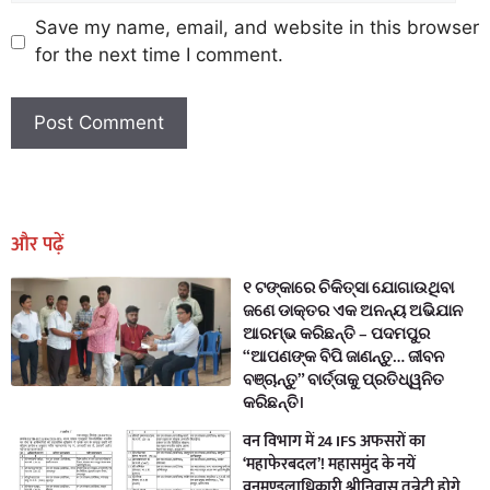
Save my name, email, and website in this browser
for the next time I comment.
Earn Yatra
Marketing Hack4U
Marketing Hack4U
Earn Yatra
7k Network
Ask Daman
और पढ़ें
୧ ଟଙ୍କାରେ ଚିକିତ୍ସା ଯୋଗାଉଥିବା
ଜଣେ ଡାକ୍ତର ଏକ ଅନନ୍ୟ ଅଭିଯାନ
ଆରମ୍ଭ କରିଛନ୍ତି – ପଦମପୁର
“ଆପଣଙ୍କ ବିପି ଜାଣନ୍ତୁ… ଜୀବନ
ବଞ୍ଚାନ୍ତୁ” ବାର୍ତ୍ତାକୁ ପ୍ରତିଧ୍ୱନିତ
କରିଛନ୍ତି।
वन विभाग में 24 IFS अफसरों का
‘महाफेरबदल’! महासमुंद के नयें
वनमण्डलाधिकारी श्रीनिवास तन्नेटी होगे,