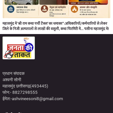
महासमुंद में ‘श्री राम कथा पर्ची टैक्स’ का धमाका”:अधिकारियों/कर्मचारियों से लेकर
जिले के निजी अस्पतालों से लाखों की वसूली, कथा चिरमिरी में… पसीना महासमुंद में!
Marketing Hack4U
7kNetwork
Earn Yatra
प्रधान संपादक
अश्वनी सोनी
महासमुंद छत्तीसगढ़(493445)
फोन:- 8827298555
ईमेल:-ashvineesoni8@gmail.com