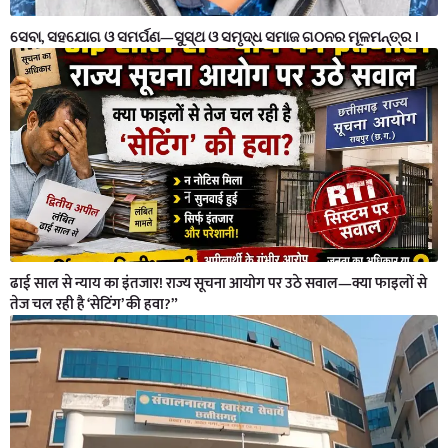
ସେବା, ସହଯୋଗ ଓ ସମର୍ପଣ—ସୁସ୍ଥ ଓ ସମୃଦ୍ଧ ସମାଜ ଗଠନର ମୂଳମନ୍ତ୍ର ।
ढाई साल से न्याय का इंतजार! राज्य सूचना आयोग पर उठे सवाल—क्या फाइलों से
तेज चल रही है ‘सेटिंग’ की हवा?”