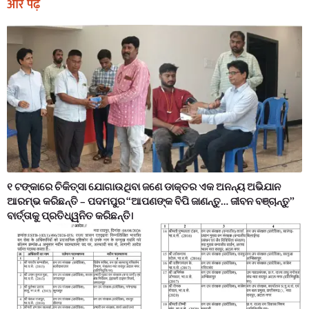
और पढ़ें
୧ ଟଙ୍କାରେ ଚିକିତ୍ସା ଯୋଗାଉଥିବା ଜଣେ ଡାକ୍ତର ଏକ ଅନନ୍ୟ ଅଭିଯାନ
ଆରମ୍ଭ କରିଛନ୍ତି – ପଦମପୁର “ଆପଣଙ୍କ ବିପି ଜାଣନ୍ତୁ… ଜୀବନ ବଞ୍ଚାନ୍ତୁ”
ବାର୍ତ୍ତାକୁ ପ୍ରତିଧ୍ୱନିତ କରିଛନ୍ତି।