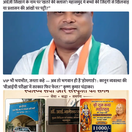
अंग्रेज़ी सिखाने के नाम पर ‘खतरे की क्लास’! महासमुंद में बच्चों की जिंदगी से खिलवाड़
या प्रशासन की आंखों पर पट्टी?”
VIP भी भयभीत, जनता कहे — अब तो भगवान ही हैं ‘होमगार्ड’! : कानून व्यवस्था की
‘वीआईपी परीक्षा’ में सरकार फिर फेल?” कृष्ण कुमार चंद्राकर।