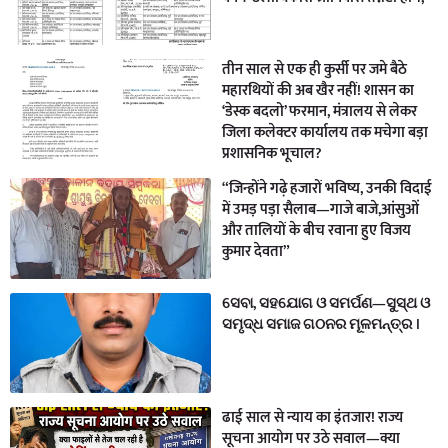
तीन साल से एक ही कुर्सी पर जमे बैठे
महारथियों की अब खैर नहीं! शासन का
‘डेस्क बदलो’ फरमान, मंत्रालय से लेकर
जिला कलेक्टर कार्यालय तक मचेगा बड़ा
प्रशासनिक भूचाल?
“जिन्होंने गढ़े हजारों भविष्य, उनकी विदाई
में उमड़ पड़ा सैलाब—गाजे बाजे,आंसुओं
और तालियों के बीच रवाना हुए विजय
कुमार देवता”
ସେବା, ସହଯୋଗ ଓ ସମର୍ପଣ—ସୁସ୍ଥ ଓ
ସମୃଦ୍ଧ ସମାଜ ଗଠନର ମୂଳମନ୍ତ୍ର ।
ढाई साल से न्याय का इंतजार! राज्य
सूचना आयोग पर उठे सवाल—क्या