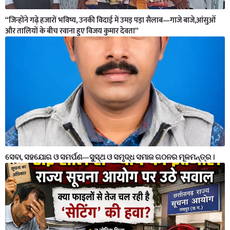
“जिन्होंने गढ़े हजारों भविष्य, उनकी विदाई में उमड़ पड़ा सैलाब—गाजे बाजे,आंसुओं
और तालियों के बीच रवाना हुए विजय कुमार देवता”
ସେବା, ସହଯୋଗ ଓ ସମର୍ପଣ—ସୁସ୍ଥ ଓ ସମୃଦ୍ଧ ସମାଜ ଗଠନର ମୂଳମନ୍ତ୍ର ।