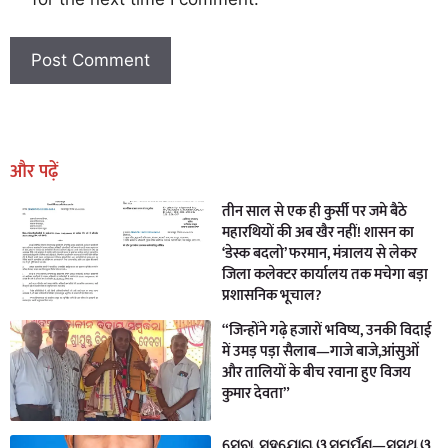
Earn Yatra
Marketing Hack4U
Marketing Hack4U
Earn Yatra
7k Network
Ask Daman
और पढ़ें
तीन साल से एक ही कुर्सी पर जमे बैठे
महारथियों की अब खैर नहीं! शासन का
‘डेस्क बदलो’ फरमान, मंत्रालय से लेकर
जिला कलेक्टर कार्यालय तक मचेगा बड़ा
प्रशासनिक भूचाल?
“जिन्होंने गढ़े हजारों भविष्य, उनकी विदाई
में उमड़ पड़ा सैलाब—गाजे बाजे,आंसुओं
और तालियों के बीच रवाना हुए विजय
कुमार देवता”
ସେବା, ସହଯୋଗ ଓ ସମର୍ପଣ—ସୁସ୍ଥ ଓ