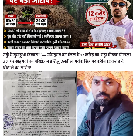
गड्ढों में गुम हुआ विकास!” — मनेन्द्रगढ़ वन मंडल में 12 करोड़ का ‘गड्ढा मॉडल’ घोटाला
उजागर!खड़गवां वन परिक्षेत्र में प्रशिक्षु एसडीओ मयंक सिंह पर करीब 12 करोड़ के
घोटाले का आरोप!