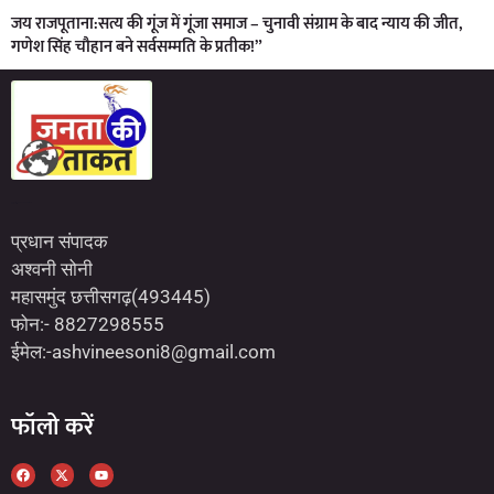
जय राजपूताना:सत्य की गूंज में गूंजा समाज – चुनावी संग्राम के बाद न्याय की जीत,
गणेश सिंह चौहान बने सर्वसम्मति के प्रतीक!”
Marketing Hack4U
7kNetwork
Earn Yatra
प्रधान संपादक
अश्वनी सोनी
महासमुंद छत्तीसगढ़(493445)
फोन:- 8827298555
ईमेल:-ashvineesoni8@gmail.com
फॉलो करें