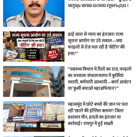
ସମୃଦ୍ଧ ସମାଜ ଗଠନର ମୂଳମନ୍ତ୍ର ।
ढाई साल से न्याय का इंतजार! राज्य
सूचना आयोग पर उठे सवाल—क्या
फाइलों से तेज चल रही है ‘सेटिंग’ की
हवा?”
“स्वास्थ्य विभाग में रीलों का राज, फाइलों
का वनवास! संचालनालय में कुर्सियां
स्थायी, कर्मचारी अस्थायी—कार्य आबंटन
या ‘कुर्सी बचाओ महाअभियान’?”
महासमुंद में छोटे बच्चों की जान पर चल
रही ‘खतरे की इंग्लिश क्लास’! जिला
प्रशासन मौन, हादसे का इंतजार या
कार्रवाई? रायपुर में हुई सख्ती