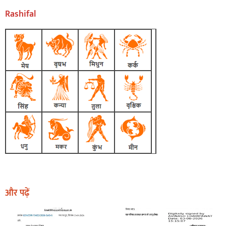
Rashifal
और पढ़ें