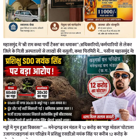
महासमुंद में ‘श्री राम कथा पर्ची टैक्स’ का धमाका”:अधिकारियों/कर्मचारियों से लेकर
जिले के निजी अस्पतालों से लाखों की वसूली, कथा चिरमिरी में… पसीना महासमुंद में!
गड्ढों में गुम हुआ विकास!” — मनेन्द्रगढ़ वन मंडल में 12 करोड़ का ‘गड्ढा मॉडल’ घोटाला
उजागर!खड़गवां वन परिक्षेत्र में प्रशिक्षु एसडीओ मयंक सिंह पर करीब 12 करोड़ के