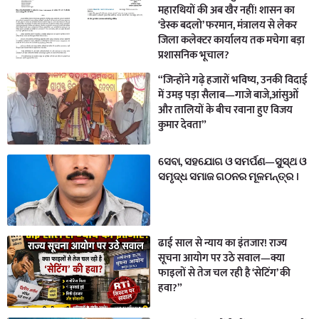
महारथियों की अब खैर नहीं! शासन का
‘डेस्क बदलो’ फरमान, मंत्रालय से लेकर
जिला कलेक्टर कार्यालय तक मचेगा बड़ा
प्रशासनिक भूचाल?
“जिन्होंने गढ़े हजारों भविष्य, उनकी विदाई
में उमड़ पड़ा सैलाब—गाजे बाजे,आंसुओं
और तालियों के बीच रवाना हुए विजय
कुमार देवता”
ସେବା, ସହଯୋଗ ଓ ସମର୍ପଣ—ସୁସ୍ଥ ଓ
ସମୃଦ୍ଧ ସମାଜ ଗଠନର ମୂଳମନ୍ତ୍ର ।
ढाई साल से न्याय का इंतजार! राज्य
सूचना आयोग पर उठे सवाल—क्या
फाइलों से तेज चल रही है ‘सेटिंग’ की
हवा?”