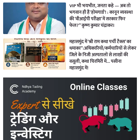
VIP भी भयभीत, जनता कहे — अब तो
भगवान ही हैं ‘होमगार्ड’! : कानून व्यवस्था
की ‘वीआईपी परीक्षा’ में सरकार फिर
फेल?” कृष्ण कुमार चंद्राकर।
महासमुंद में ‘श्री राम कथा पर्ची टैक्स’ का
धमाका”:अधिकारियों/कर्मचारियों से लेकर
जिले के निजी अस्पतालों से लाखों की
वसूली, कथा चिरमिरी में… पसीना
महासमुंद में!