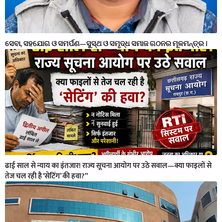
ସେବା, ସହଯୋଗ ଓ ସମର୍ପଣ—ସୁସ୍ଥ ଓ ସମୃଦ୍ଧ ସମାଜ ଗଠନର ମୂଳମନ୍ତ୍ର ।
ढाई साल से न्याय का इंतजार! राज्य सूचना आयोग पर उठे सवाल—क्या फाइलों से
तेज चल रही है ‘सेटिंग’ की हवा?”