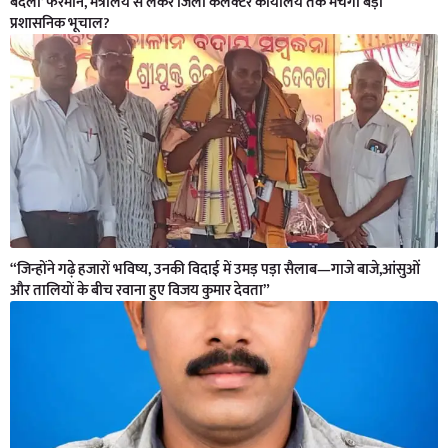
बदलो’ फरमान, मंत्रालय से लेकर जिला कलेक्टर कार्यालय तक मचेगा बड़ा
प्रशासनिक भूचाल?
“जिन्होंने गढ़े हजारों भविष्य, उनकी विदाई में उमड़ पड़ा सैलाब—गाजे बाजे,आंसुओं
और तालियों के बीच रवाना हुए विजय कुमार देवता”