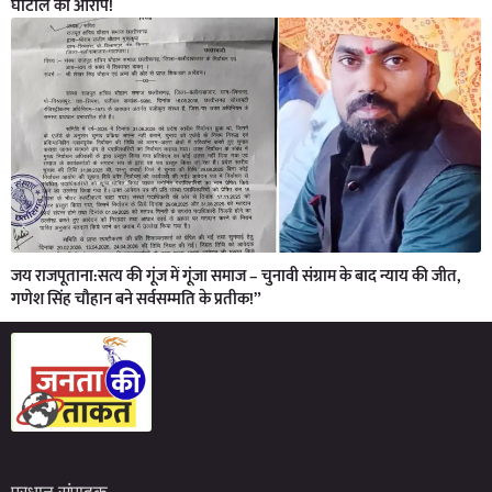
घोटाले का आरोप!
जय राजपूताना:सत्य की गूंज में गूंजा समाज – चुनावी संग्राम के बाद न्याय की जीत,
गणेश सिंह चौहान बने सर्वसम्मति के प्रतीक!”
Marketing Hack4U
7kNetwork
Earn Yatra