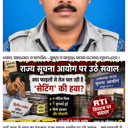
ସେବା, ସହଯୋଗ ଓ ସମର୍ପଣ—ସୁସ୍ଥ ଓ ସମୃଦ୍ଧ ସମାଜ ଗଠନର ମୂଳମନ୍ତ୍ର ।