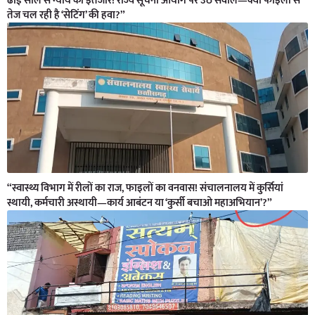
ढाई साल से न्याय का इंतजार! राज्य सूचना आयोग पर उठे सवाल—क्या फाइलों से
तेज चल रही है ‘सेटिंग’ की हवा?”
“स्वास्थ्य विभाग में रीलों का राज, फाइलों का वनवास! संचालनालय में कुर्सियां
स्थायी, कर्मचारी अस्थायी—कार्य आबंटन या ‘कुर्सी बचाओ महाअभियान’?”