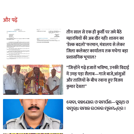
Earn Yatra
Marketing Hack4U
Marketing Hack4U
Earn Yatra
7k Network
Ask Daman
और पढ़ें
तीन साल से एक ही कुर्सी पर जमे बैठे
महारथियों की अब खैर नहीं! शासन का
‘डेस्क बदलो’ फरमान, मंत्रालय से लेकर
जिला कलेक्टर कार्यालय तक मचेगा बड़ा
प्रशासनिक भूचाल?
“जिन्होंने गढ़े हजारों भविष्य, उनकी विदाई
में उमड़ पड़ा सैलाब—गाजे बाजे,आंसुओं
और तालियों के बीच रवाना हुए विजय
कुमार देवता”
ସେବା, ସହଯୋଗ ଓ ସମର୍ପଣ—ସୁସ୍ଥ ଓ
ସମୃଦ୍ଧ ସମାଜ ଗଠନର ମୂଳମନ୍ତ୍ର ।