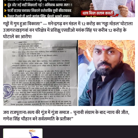
गड्ढों में गुम हुआ विकास!” — मनेन्द्रगढ़ वन मंडल में 12 करोड़ का ‘गड्ढा मॉडल’ घोटाला
उजागर!खड़गवां वन परिक्षेत्र में प्रशिक्षु एसडीओ मयंक सिंह पर करीब 12 करोड़ के
घोटाले का आरोप!
जय राजपूताना:सत्य की गूंज में गूंजा समाज – चुनावी संग्राम के बाद न्याय की जीत,
गणेश सिंह चौहान बने सर्वसम्मति के प्रतीक!”