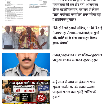
महारथियों की अब खैर नहीं! शासन का
‘डेस्क बदलो’ फरमान, मंत्रालय से लेकर
जिला कलेक्टर कार्यालय तक मचेगा बड़ा
प्रशासनिक भूचाल?
“जिन्होंने गढ़े हजारों भविष्य, उनकी विदाई
में उमड़ पड़ा सैलाब—गाजे बाजे,आंसुओं
और तालियों के बीच रवाना हुए विजय
कुमार देवता”
ସେବା, ସହଯୋଗ ଓ ସମର୍ପଣ—ସୁସ୍ଥ ଓ
ସମୃଦ୍ଧ ସମାଜ ଗଠନର ମୂଳମନ୍ତ୍ର ।
ढाई साल से न्याय का इंतजार! राज्य
सूचना आयोग पर उठे सवाल—क्या
फाइलों से तेज चल रही है ‘सेटिंग’ की
हवा?”