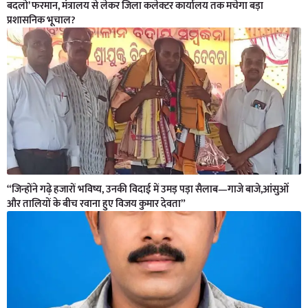
बदलो’ फरमान, मंत्रालय से लेकर जिला कलेक्टर कार्यालय तक मचेगा बड़ा
प्रशासनिक भूचाल?
“जिन्होंने गढ़े हजारों भविष्य, उनकी विदाई में उमड़ पड़ा सैलाब—गाजे बाजे,आंसुओं
और तालियों के बीच रवाना हुए विजय कुमार देवता”