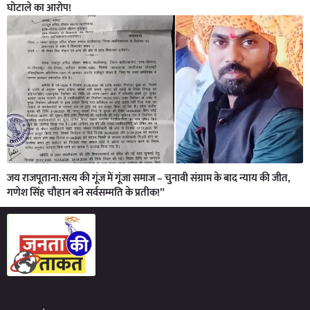
घोटाले का आरोप!
जय राजपूताना:सत्य की गूंज में गूंजा समाज – चुनावी संग्राम के बाद न्याय की जीत,
गणेश सिंह चौहान बने सर्वसम्मति के प्रतीक!”
Marketing Hack4U
7kNetwork
Earn Yatra