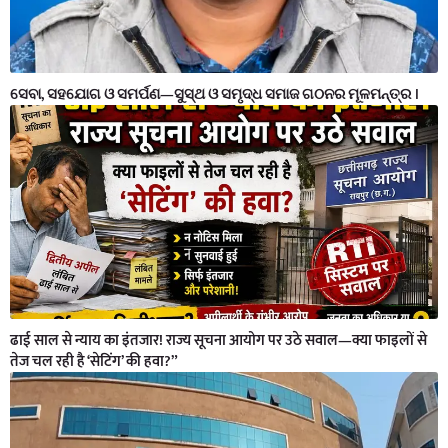
ସେବା, ସହଯୋଗ ଓ ସମର୍ପଣ—ସୁସ୍ଥ ଓ ସମୃଦ୍ଧ ସମାଜ ଗଠନର ମୂଳମନ୍ତ୍ର ।
ढाई साल से न्याय का इंतजार! राज्य सूचना आयोग पर उठे सवाल—क्या फाइलों से
तेज चल रही है ‘सेटिंग’ की हवा?”