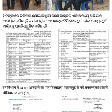
୧ ଟଙ୍କାରେ ଚିକିତ୍ସା ଯୋଗାଉଥିବା ଜଣେ ଡାକ୍ତର ଏକ ଅନନ୍ୟ ଅଭିଯାନ
ଆରମ୍ଭ କରିଛନ୍ତି – ପଦମପୁର “ଆପଣଙ୍କ ବିପି ଜାଣନ୍ତୁ… ଜୀବନ ବଞ୍ଚାନ୍ତୁ”
ବାର୍ତ୍ତାକୁ ପ୍ରତିଧ୍ୱନିତ କରିଛନ୍ତି।
वन विभाग में 24 IFS अफसरों का ‘महाफेरबदल’! महासमुंद के नयें वनमण्डलाधिकारी
श्रीनिवास तन्नेटी होगे,