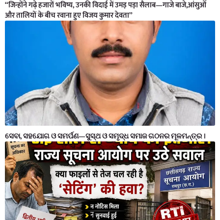
“जिन्होंने गढ़े हजारों भविष्य, उनकी विदाई में उमड़ पड़ा सैलाब—गाजे बाजे,आंसुओं
और तालियों के बीच रवाना हुए विजय कुमार देवता”
ସେବା, ସହଯୋଗ ଓ ସମର୍ପଣ—ସୁସ୍ଥ ଓ ସମୃଦ୍ଧ ସମାଜ ଗଠନର ମୂଳମନ୍ତ୍ର ।