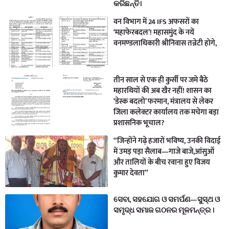
କରିଛନ୍ତି।
वन विभाग में 24 IFS अफसरों का
‘महाफेरबदल’! महासमुंद के नयें
वनमण्डलाधिकारी श्रीनिवास तन्नेटी होगे,
तीन साल से एक ही कुर्सी पर जमे बैठे
महारथियों की अब खैर नहीं! शासन का
‘डेस्क बदलो’ फरमान, मंत्रालय से लेकर
जिला कलेक्टर कार्यालय तक मचेगा बड़ा
प्रशासनिक भूचाल?
“जिन्होंने गढ़े हजारों भविष्य, उनकी विदाई
में उमड़ पड़ा सैलाब—गाजे बाजे,आंसुओं
और तालियों के बीच रवाना हुए विजय
कुमार देवता”
ସେବା, ସହଯୋଗ ଓ ସମର୍ପଣ—ସୁସ୍ଥ ଓ
ସମୃଦ୍ଧ ସମାଜ ଗଠନର ମୂଳମନ୍ତ୍ର ।