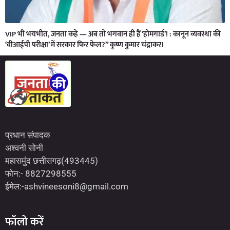
VIP भी भयभीत, जनता कहे — अब तो भगवान ही हैं ‘होमगार्ड’! : कानून व्यवस्था की
‘वीआईपी परीक्षा’ में सरकार फिर फेल?” कृष्ण कुमार चंद्राकर।
Marketing Hack4U
7kNetwork
Earn Yatra
प्रधान संपादक
अश्वनी सोनी
महासमुंद छत्तीसगढ़(493445)
फोन:- 8827298555
ईमेल:-ashvineesoni8@gmail.com
फॉलो करें