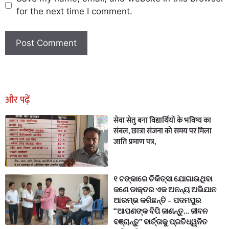
for the next time I comment.
Earn Yatra
Marketing Hack4U
Marketing Hack4U
Earn Yatra
7k Network
Ask Daman
और पढ़ें
सेवा सेतु बना विद्यार्थियों के भविष्य का
संबल, छात्रा संजना को समय पर मिला
जाति प्रमाण पत्र,
୧ ଟଙ୍କାରେ ଚିକିତ୍ସା ଯୋଗାଉଥିବା
ଜଣେ ଡାକ୍ତର ଏକ ଅନନ୍ୟ ଅଭିଯାନ
ଆରମ୍ଭ କରିଛନ୍ତି – ପଦମପୁର
“ଆପଣଙ୍କ ବିପି ଜାଣନ୍ତୁ… ଜୀବନ
ବଞ୍ଚାନ୍ତୁ” ବାର୍ତ୍ତାକୁ ପ୍ରତିଧ୍ୱନିତ