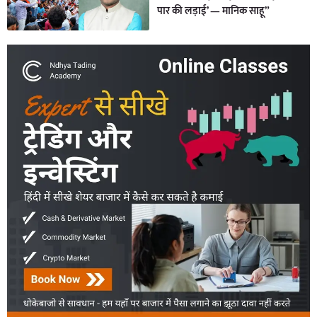
पार की लड़ाई’ — मानिक साहू”