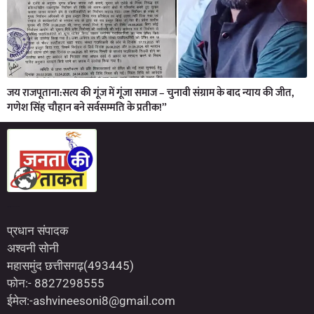
जय राजपूताना:सत्य की गूंज में गूंजा समाज – चुनावी संग्राम के बाद न्याय की जीत,
गणेश सिंह चौहान बने सर्वसम्मति के प्रतीक!”
Marketing Hack4U
7kNetwork
Earn Yatra
प्रधान संपादक
अश्वनी सोनी
महासमुंद छत्तीसगढ़(493445)
फोन:- 8827298555
ईमेल:-ashvineesoni8@gmail.com