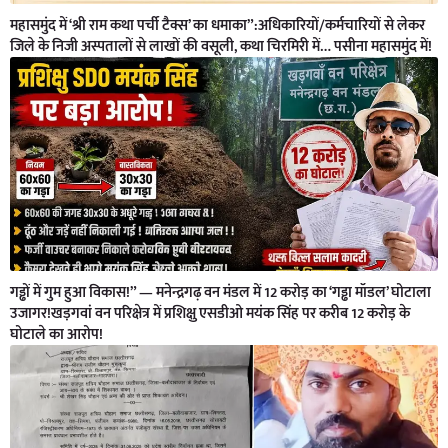
महासमुंद में ‘श्री राम कथा पर्ची टैक्स’ का धमाका”:अधिकारियों/कर्मचारियों से लेकर
जिले के निजी अस्पतालों से लाखों की वसूली, कथा चिरमिरी में… पसीना महासमुंद में!
गड्ढों में गुम हुआ विकास!” — मनेन्द्रगढ़ वन मंडल में 12 करोड़ का ‘गड्ढा मॉडल’ घोटाला
उजागर!खड़गवां वन परिक्षेत्र में प्रशिक्षु एसडीओ मयंक सिंह पर करीब 12 करोड़ के
घोटाले का आरोप!