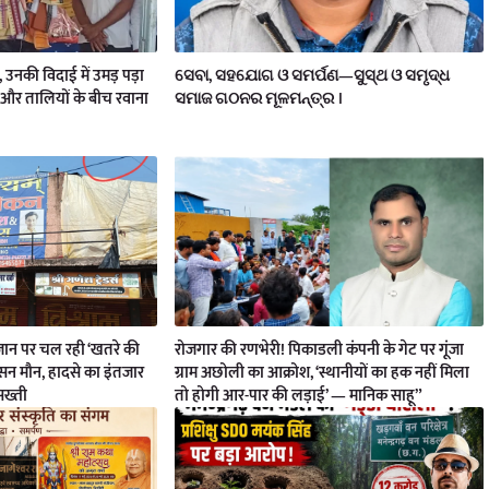
य, उनकी विदाई में उमड़ पड़ा
ସେବା, ସହଯୋଗ ଓ ସମର୍ପଣ—ସୁସ୍ଥ ଓ ସମୃଦ୍ଧ
और तालियों के बीच रवाना
ସମାଜ ଗଠନର ମୂଳମନ୍ତ୍ର ।
ी जान पर चल रही ‘खतरे की
रोजगार की रणभेरी! पिकाडली कंपनी के गेट पर गूंजा
ासन मौन, हादसे का इंतजार
ग्राम अछोली का आक्रोश, ‘स्थानीयों का हक नहीं मिला
 सख्ती
तो होगी आर-पार की लड़ाई’ — मानिक साहू”