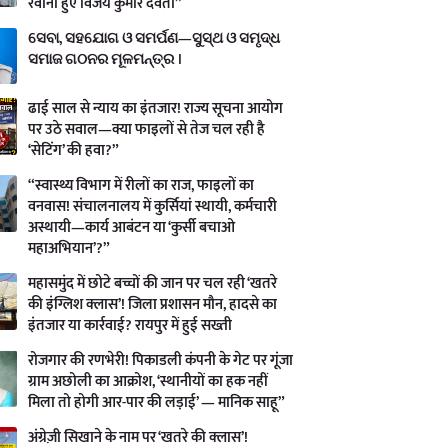
रवाना हुए विजय कुमार देवता”
ସେବା, ସହଯୋଗ ଓ ସମର୍ପଣ—ସୁସ୍ଥ ଓ ସମୃଦ୍ଧ
ସମାଜ ଗଠନର ମୂଳମନ୍ତ୍ର ।
ढाई साल से न्याय का इंतजार! राज्य सूचना आयोग
पर उठे सवाल—क्या फाइलों से तेज चल रही है
‘सेटिंग’ की हवा?”
“स्वास्थ्य विभाग में रीलों का राज, फाइलों का
वनवास! संचालनालय में कुर्सियां स्थायी, कर्मचारी
अस्थायी—कार्य आबंटन या ‘कुर्सी बचाओ
महाअभियान’?”
महासमुंद में छोटे बच्चों की जान पर चल रही ‘खतरे
की इंग्लिश क्लास’! जिला प्रशासन मौन, हादसे का
इंतजार या कार्रवाई? रायपुर में हुई सख्ती
रोजगार की रणभेरी! पिकाडली कंपनी के गेट पर गूंजा
ग्राम अछोली का आक्रोश, ‘स्थानीयों का हक नहीं
मिला तो होगी आर-पार की लड़ाई’ — मानिक साहू”
अंग्रेज़ी सिखाने के नाम पर ‘खतरे की क्लास’!