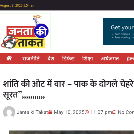
August 8, 2026 5:54 am
राजनीति
देश
डिफेंस
शिक्षा
अर्थजगत
हेल
शांति की ओट में वार – पाक के दोगले चेह
सूरत”,,,,,,,,,,,
Janta ki Takat
May 10, 2025
11:07 pm
No Co