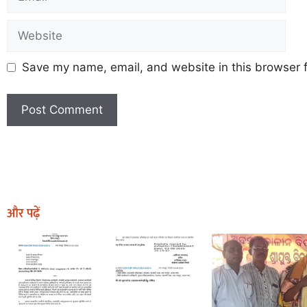
Save my name, email, and website in this browser f
Earn Yatra
Marketing Hack4U
Marketing Hack4U
Earn Yatra
7k Network
Ask Daman
और पढ़ें