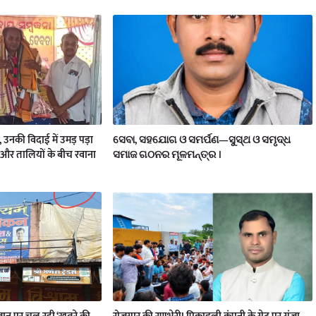
य, उनकी विदाई में उमड़ पड़ा
ସେବା, ସହଯୋଗ ଓ ସମର୍ପଣ—ସୁସ୍ଥ ଓ ସମୃଦ୍ଧ
और तालियों के बीच रवाना
ସମାଜ ଗଠନର ମୂଳମନ୍ତ୍ର ।