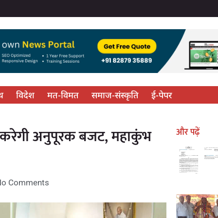
्थ
विदेश
मत-विमत
समाज-संस्कृति
ई-पेपर
करेगी अनुपूरक बजट, महाकुंभ
और पढ़ें
No Comments