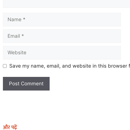
Save my name, email, and website in this browser f
Earn Yatra
Marketing Hack4U
Marketing Hack4U
Earn Yatra
7k Network
Ask Daman
और पढ़ें