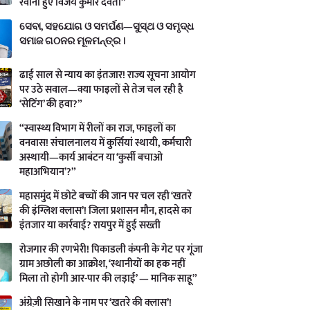
रवाना हुए विजय कुमार देवता”
ସେବା, ସହଯୋଗ ଓ ସମର୍ପଣ—ସୁସ୍ଥ ଓ ସମୃଦ୍ଧ
ସମାଜ ଗଠନର ମୂଳମନ୍ତ୍ର ।
ढाई साल से न्याय का इंतजार! राज्य सूचना आयोग
पर उठे सवाल—क्या फाइलों से तेज चल रही है
‘सेटिंग’ की हवा?”
“स्वास्थ्य विभाग में रीलों का राज, फाइलों का
वनवास! संचालनालय में कुर्सियां स्थायी, कर्मचारी
अस्थायी—कार्य आबंटन या ‘कुर्सी बचाओ
महाअभियान’?”
महासमुंद में छोटे बच्चों की जान पर चल रही ‘खतरे
की इंग्लिश क्लास’! जिला प्रशासन मौन, हादसे का
इंतजार या कार्रवाई? रायपुर में हुई सख्ती
रोजगार की रणभेरी! पिकाडली कंपनी के गेट पर गूंजा
ग्राम अछोली का आक्रोश, ‘स्थानीयों का हक नहीं
मिला तो होगी आर-पार की लड़ाई’ — मानिक साहू”
अंग्रेज़ी सिखाने के नाम पर ‘खतरे की क्लास’!