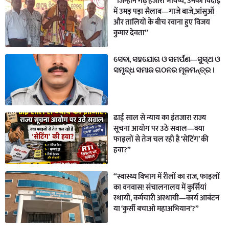
“जिन्होंने गढ़े हजारों भविष्य, उनकी विदाई
में उमड़ पड़ा सैलाब—गाजे बाजे,आंसुओं
और तालियों के बीच रवाना हुए विजय
कुमार देवता”
ସେବା, ସହଯୋଗ ଓ ସମର୍ପଣ—ସୁସ୍ଥ ଓ
ସମୃଦ୍ଧ ସମାଜ ଗଠନର ମୂଳମନ୍ତ୍ର ।
ढाई साल से न्याय का इंतजार! राज्य
सूचना आयोग पर उठे सवाल—क्या
फाइलों से तेज चल रही है ‘सेटिंग’ की
हवा?”
“स्वास्थ्य विभाग में रीलों का राज, फाइलों
का वनवास! संचालनालय में कुर्सियां
स्थायी, कर्मचारी अस्थायी—कार्य आबंटन
या ‘कुर्सी बचाओ महाअभियान’?”