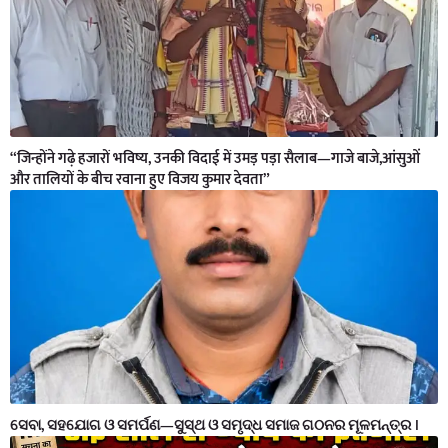
“जिन्होंने गढ़े हजारों भविष्य, उनकी विदाई में उमड़ पड़ा सैलाब—गाजे बाजे,आंसुओं
और तालियों के बीच रवाना हुए विजय कुमार देवता”
ସେବା, ସହଯୋଗ ଓ ସମର୍ପଣ—ସୁସ୍ଥ ଓ ସମୃଦ୍ଧ ସମାଜ ଗଠନର ମୂଳମନ୍ତ୍ର ।