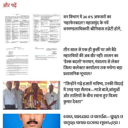
और पढ़ें
वन विभाग में 24 IFS अफसरों का
‘महाफेरबदल’! महासमुंद के नयें
वनमण्डलाधिकारी श्रीनिवास तन्नेटी होगे,
तीन साल से एक ही कुर्सी पर जमे बैठे
महारथियों की अब खैर नहीं! शासन का
‘डेस्क बदलो’ फरमान, मंत्रालय से लेकर
जिला कलेक्टर कार्यालय तक मचेगा बड़ा
प्रशासनिक भूचाल?
“जिन्होंने गढ़े हजारों भविष्य, उनकी विदाई
में उमड़ पड़ा सैलाब—गाजे बाजे,आंसुओं
और तालियों के बीच रवाना हुए विजय
कुमार देवता”
ସେବା, ସହଯୋଗ ଓ ସମର୍ପଣ—ସୁସ୍ଥ ଓ
ସମୃଦ୍ଧ ସମାଜ ଗଠନର ମୂଳମନ୍ତ୍ର ।