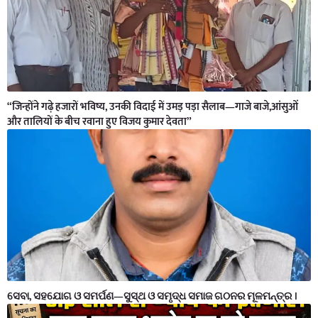
“जिन्होंने गढ़े हजारों भविष्य, उनकी विदाई में उमड़ पड़ा सैलाब—गाजे बाजे,आंसुओं
और तालियों के बीच रवाना हुए विजय कुमार देवता”
ସେବା, ସହଯୋଗ ଓ ସମର୍ପଣ—ସୁସ୍ଥ ଓ ସମୃଦ୍ଧ ସମାଜ ଗଠନର ମୂଳମନ୍ତ୍ର ।