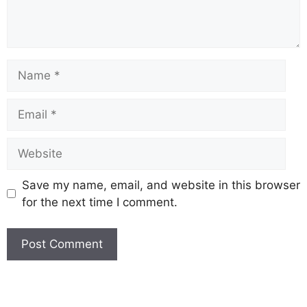
Save my name, email, and website in this browser
for the next time I comment.
Earn Yatra
Marketing Hack4U
Marketing Hack4U
Earn Yatra
7k Network
Ask Daman