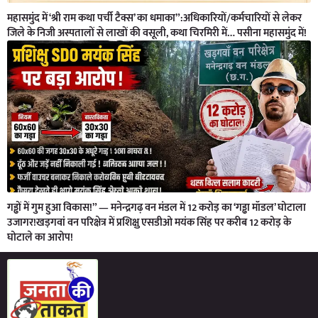
महासमुंद में ‘श्री राम कथा पर्ची टैक्स’ का धमाका”:अधिकारियों/कर्मचारियों से लेकर
जिले के निजी अस्पतालों से लाखों की वसूली, कथा चिरमिरी में… पसीना महासमुंद में!
गड्ढों में गुम हुआ विकास!” — मनेन्द्रगढ़ वन मंडल में 12 करोड़ का ‘गड्ढा मॉडल’ घोटाला
उजागर!खड़गवां वन परिक्षेत्र में प्रशिक्षु एसडीओ मयंक सिंह पर करीब 12 करोड़ के
घोटाले का आरोप!