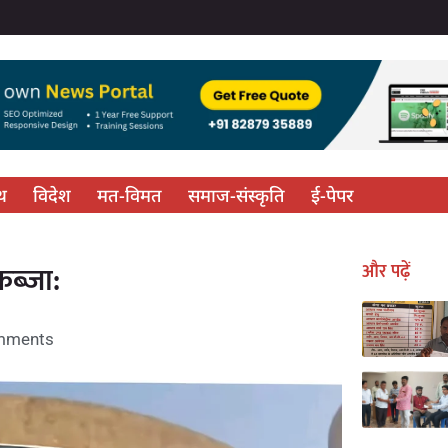
्थ
विदेश
मत-विमत
समाज-संस्कृति
ई-पेपर
ब्जा:
और पढ़ें
mments