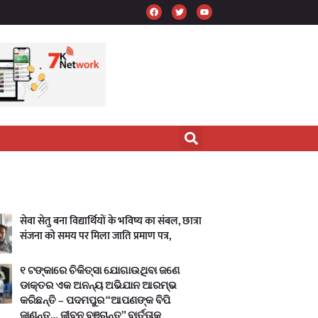
सेवा सेतु बना विद्यार्थियों के भविष्य का संबल, छात्रा
संजना को समय पर मिला जाति प्रमाण पत्र,
୧ ଟଙ୍କାରେ ଚିକିତ୍ସା ଯୋଗାଉଥିବା ଜଣେ
ଡାକ୍ତର ଏକ ଅନନ୍ୟ ଅଭିଯାନ ଆରମ୍ଭ
କରିଛନ୍ତି – ପଦମପୁର “ଆପଣଙ୍କ ବିପି
ଜାଣନ୍ତୁ… ଜୀବନ ବଞ୍ଚାନ୍ତୁ” ବାର୍ତ୍ତାକୁ