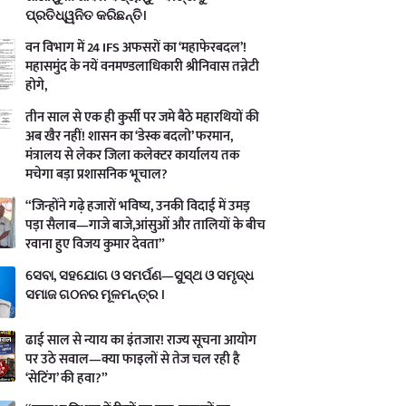
ପ୍ରତିଧ୍ୱନିତ କରିଛନ୍ତି।
वन विभाग में 24 IFS अफसरों का ‘महाफेरबदल’!
महासमुंद के नयें वनमण्डलाधिकारी श्रीनिवास तन्नेटी
होगे,
तीन साल से एक ही कुर्सी पर जमे बैठे महारथियों की
अब खैर नहीं! शासन का ‘डेस्क बदलो’ फरमान,
मंत्रालय से लेकर जिला कलेक्टर कार्यालय तक
मचेगा बड़ा प्रशासनिक भूचाल?
“जिन्होंने गढ़े हजारों भविष्य, उनकी विदाई में उमड़
पड़ा सैलाब—गाजे बाजे,आंसुओं और तालियों के बीच
रवाना हुए विजय कुमार देवता”
ସେବା, ସହଯୋଗ ଓ ସମର୍ପଣ—ସୁସ୍ଥ ଓ ସମୃଦ୍ଧ
ସମାଜ ଗଠନର ମୂଳମନ୍ତ୍ର ।
ढाई साल से न्याय का इंतजार! राज्य सूचना आयोग
पर उठे सवाल—क्या फाइलों से तेज चल रही है
‘सेटिंग’ की हवा?”